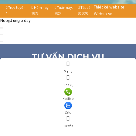
Thiết kế website
Trực tuyến:
Hôm nay:
Tuần này:
Tất cả:
4
1872
7824
855092
Webso.vn
Nooijd ung o day
TƯ VẤN DỊCH VỤ
Menu
Họ và tên
(*)
Số điện thoại
(*)
Dịch vụ
Địa chỉ
Hotline
Đăng ký tư vấn
TƯ VẤN DỊCH VỤ
Zalo
Tư Vấn
Họ và tên
(*)