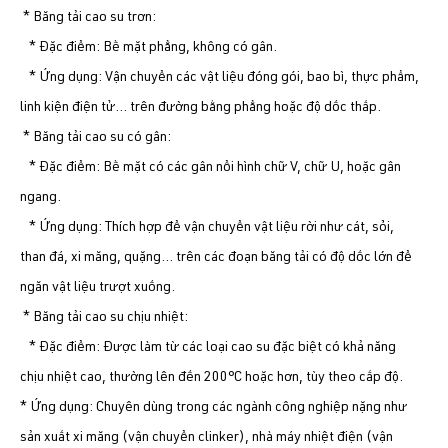
* Băng tải cao su trơn:
* Đặc điểm: Bề mặt phẳng, không có gân.
* Ứng dụng: Vận chuyển các vật liệu đóng gói, bao bì, thực phẩm,
linh kiện điện tử... trên đường bằng phẳng hoặc độ dốc thấp.
* Băng tải cao su có gân:
* Đặc điểm: Bề mặt có các gân nổi hình chữ V, chữ U, hoặc gân
ngang.
* Ứng dụng: Thích hợp để vận chuyển vật liệu rời như cát, sỏi,
than đá, xi măng, quặng... trên các đoạn băng tải có độ dốc lớn để
ngăn vật liệu trượt xuống.
* Băng tải cao su chịu nhiệt:
* Đặc điểm: Được làm từ các loại cao su đặc biệt có khả năng
chịu nhiệt cao, thường lên đến 200°C hoặc hơn, tùy theo cấp độ.
* Ứng dụng: Chuyên dùng trong các ngành công nghiệp nặng như
sản xuất xi măng (vận chuyển clinker), nhà máy nhiệt điện (vận