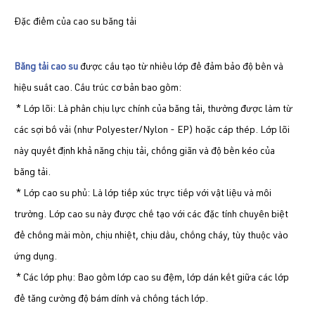
Đặc điểm của cao su băng tải
Băng tải cao su
được cấu tạo từ nhiều lớp để đảm bảo độ bền và
hiệu suất cao. Cấu trúc cơ bản bao gồm:
* Lớp lõi: Là phần chịu lực chính của băng tải, thường được làm từ
các sợi bố vải (như Polyester/Nylon - EP) hoặc cáp thép. Lớp lõi
này quyết định khả năng chịu tải, chống giãn và độ bền kéo của
băng tải.
* Lớp cao su phủ: Là lớp tiếp xúc trực tiếp với vật liệu và môi
trường. Lớp cao su này được chế tạo với các đặc tính chuyên biệt
để chống mài mòn, chịu nhiệt, chịu dầu, chống cháy, tùy thuộc vào
ứng dụng.
* Các lớp phụ: Bao gồm lớp cao su đệm, lớp dán kết giữa các lớp
để tăng cường độ bám dính và chống tách lớp.