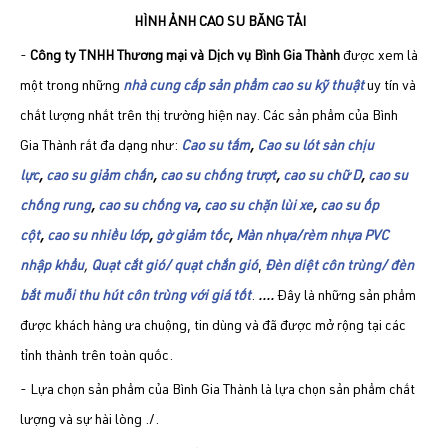
HÌNH ẢNH CAO SU BĂNG TẢI
-
Công ty TNHH Thương mại và Dịch vụ Bình Gia Thành
được xem là
một trong những
nhà cung cấp sản phẩm cao su kỹ thuật
uy tín và
chất lượng nhất trên thị trường hiện nay. Các sản phẩm của Bình
Gia Thành rất đa dạng như:
Cao su tấm
,
Cao su lót sàn chịu
lực
,
cao su giảm chấn
,
cao su chống trượt
,
cao su chữ D
,
cao su
chống rung
,
cao su chống va
,
cao su chặn lùi xe
,
cao su ốp
cột
,
cao su nhiều lớp
,
gờ giảm tốc
,
Màn nhựa/rèm nhựa PVC
nhập khẩu
,
Quạt cắt gió/ quạt chắn gió
,
Đèn diệt côn trùng/ đèn
bắt muỗi thu hút côn trùng với giá tốt
.
....
Đây là những sản phẩm
được khách hàng ưa chuộng, tin dùng và đã được mở rộng tại các
tỉnh thành trên toàn quốc.
- Lựa chọn sản phẩm của Bình Gia Thành là lựa chọn sản phẩm chất
lượng và sự hài lòng ./.