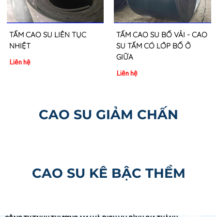
TẤM CAO SU LIÊN TỤC
TẤM CAO SU BỐ VẢI - CAO
NHIỆT
SU TẤM CÓ LỚP BỐ Ở
GIỮA
Liên hệ
Liên hệ
CAO SU GIẢM CHẤN
CAO SU KÊ BẬC THỀM