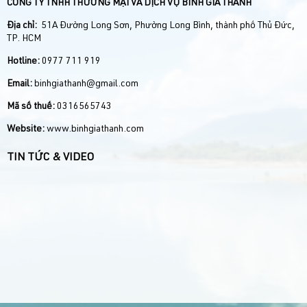
CÔNG TY TNHH THƯƠNG MẠI VÀ DỊCH VỤ BÌNH GIA THÀNH
Địa chỉ:
51A Đường Long Sơn, Phường Long Bình, thành phố Thủ Đức,
TP. HCM
Hotline:
0977 711 919
Email:
binhgiathanh@gmail.com
Mã số thuế:
0316565743
Website:
www.binhgiathanh.com
TIN TỨC & VIDEO