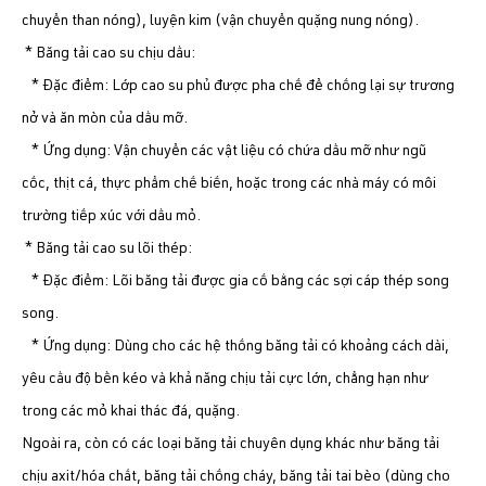
chuyển than nóng), luyện kim (vận chuyển quặng nung nóng).
* Băng tải cao su chịu dầu:
* Đặc điểm: Lớp cao su phủ được pha chế để chống lại sự trương
nở và ăn mòn của dầu mỡ.
* Ứng dụng: Vận chuyển các vật liệu có chứa dầu mỡ như ngũ
cốc, thịt cá, thực phẩm chế biến, hoặc trong các nhà máy có môi
trường tiếp xúc với dầu mỏ.
* Băng tải cao su lõi thép:
* Đặc điểm: Lõi băng tải được gia cố bằng các sợi cáp thép song
song.
* Ứng dụng: Dùng cho các hệ thống băng tải có khoảng cách dài,
yêu cầu độ bền kéo và khả năng chịu tải cực lớn, chẳng hạn như
trong các mỏ khai thác đá, quặng.
Ngoài ra, còn có các loại băng tải chuyên dụng khác như băng tải
chịu axit/hóa chất, băng tải chống cháy, băng tải tai bèo (dùng cho