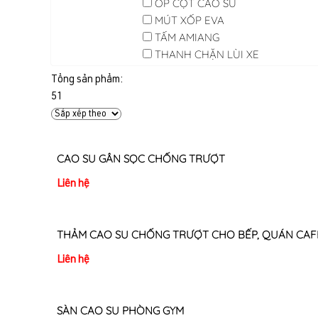
ỐP CỘT CAO SU
MÚT XỐP EVA
TẤM AMIANG
THANH CHẶN LÙI XE
Tổng sản phẩm:
51
CAO SU GÂN SỌC CHỐNG TRƯỢT
Liên hệ
THẢM CAO SU CHỐNG TRƯỢT CHO BẾP, QUÁN CAF
Liên hệ
SÀN CAO SU PHÒNG GYM