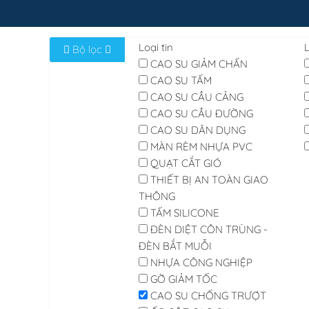
Loại tin
Bộ lọc
CAO SU GIẢM CHẤN
CAO SU TẤM
CAO SU CẦU CẢNG
CAO SU CẦU ĐƯỜNG
CAO SU DÂN DỤNG
MÀN RÈM NHỰA PVC
QUẠT CẮT GIÓ
THIẾT BỊ AN TOÀN GIAO
THÔNG
TẤM SILICONE
ĐÈN DIỆT CÔN TRÙNG -
ĐÈN BẮT MUỖI
NHỰA CÔNG NGHIỆP
GỜ GIẢM TỐC
CAO SU CHỐNG TRƯỢT