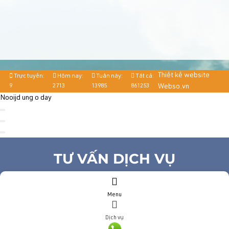
Thiết kế website
Trực tuyến:
Hôm nay:
Tuần này:
Tất cả:
9
2713
13985
861253
Webso.vn
Nooijd ung o day
TƯ VẤN DỊCH VỤ
Họ và tên
(*)
Menu
Số điện thoại
(*)
Địa chỉ
Dịch vụ