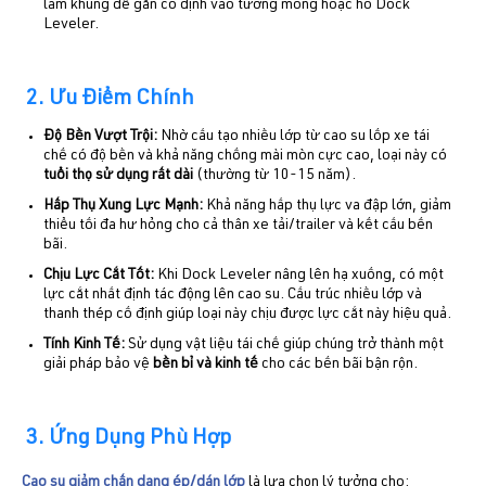
làm khung để gắn cố định vào tường móng hoặc hố Dock
Leveler.
2. Ưu Điểm Chính
Độ Bền Vượt Trội:
Nhờ cấu tạo nhiều lớp từ cao su lốp xe tái
chế có độ bền và khả năng chống mài mòn cực cao, loại này có
tuổi thọ sử dụng rất dài
(thường từ 10-15 năm).
Hấp Thụ Xung Lực Mạnh
:
Khả năng hấp thụ lực va đập lớn, giảm
thiểu tối đa hư hỏng cho cả thân xe tải/trailer và kết cấu bến
bãi.
Chịu Lực Cắt Tốt:
Khi Dock Leveler nâng lên hạ xuống, có một
lực cắt nhất định tác động lên cao su. Cấu trúc nhiều lớp và
thanh thép cố định giúp loại này chịu được lực cắt này hiệu quả.
Tính Kinh Tế:
Sử dụng vật liệu tái chế giúp chúng trở thành một
giải pháp bảo vệ
bền bỉ và kinh tế
cho các bến bãi bận rộn.
3. Ứng Dụng Phù Hợp
Cao su giảm chấn dạng ép/dán lớp
là lựa chọn lý tưởng cho: