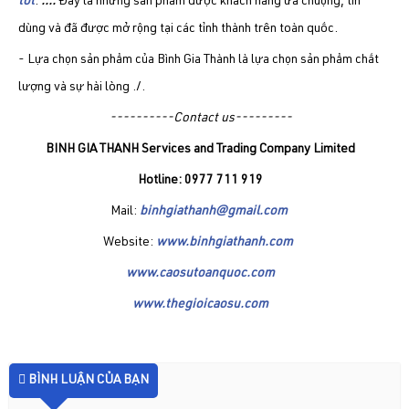
tốt
.
....
Đây là những sản phẩm được khách hàng ưa chuộng, tin
dùng và đã được mở rộng tại các tỉnh thành trên toàn quốc.
- Lựa chọn sản phẩm của Bình Gia Thành là lựa chọn sản phẩm chất
lượng và sự hài lòng ./.
----------Contact us---------
BINH GIA THANH Services and Trading Company Limited
Hotline: 0977 711 919
Mail:
binhgiathanh@gmail.com
Website:
www.binhgiathanh.com
www.caosutoanquoc.com
www.thegioicaosu.com
BÌNH LUẬN CỦA BẠN