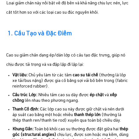
Loại giảm chấn này nổi bật về độ bền và khả năng chịu lực nén, lực
cắt tốt hơn so với các loại cao su đúc nguyên khối.
1. Cấu Tạo và Đặc Điểm
Cao su giảm chấn dạng ép/dán lớp có cấu tạo đặc trưng, giúp nó
chịu được tải trọng và va đập lặp đi lặp lại:
Vật liệu:
Chủ yếu làm từ các tấm
cao su tái chế
(thường là lốp
xe tải/bus nặng) được gia cố bằng sợi vải bố bên trong (fabric
reinforced rubber).
Cấu trúc Lớp
:
Nhiều tấm cao su dày được
ép chặt
và
xếp
chồng
lên nhau theo phương ngang.
Thanh Cố định:
Các lớp cao su này được giữ chặt và nén dưới
áp suất cao bằng một hoặc nhiều
thanh thép lớn
(thường là
thép thanh ren/thanh tie rod) xuyên qua toàn bộ chiều dày.
Khung Gắn:
Toàn bộ khối cao su thường được đặt giữa hai
thép
góc (structural angles)
chịu lực, được sơn hoặc mạ kẽm, dùng