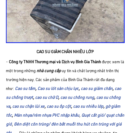
CAO SU GIẢM CHẤN NHIỀU LỚP
-
Công ty TNHH Thương mại và Dịch vụ Bình Gia Thành
được xem là
một trong những
nhà cung cấp
uy tín và chất lượng nhất trên thị
trường hiện nay. Các sản phẩm của Bình Gia Thành rất đa dạng
như:
Cao su tấm
,
Cao su lót sàn chịu lực
,
cao su giảm chấn
,
cao
su chống trượt
,
cao su chữ D
,
cao su chống rung
,
cao su chống
va
,
cao su chặn lùi xe
,
cao su ốp cột
,
cao su nhiều lớp
,
gờ giảm
tốc
,
Màn nhựa/rèm nhựa PVC nhập khẩu
,
Quạt cắt gió/ quạt chắn
gió
,
Đèn diệt côn trùng/ đèn bắt muỗi thu hút côn trùng với giá