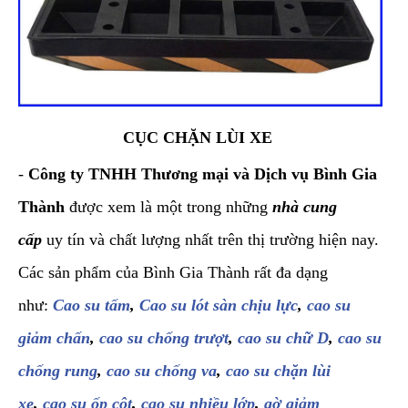
CỤC CHẶN LÙI XE
-
Công ty TNHH Thương mại và Dịch vụ Bình Gia
Thành
được xem là một trong những
nhà cung
cấp
uy tín và chất lượng nhất trên thị trường hiện nay.
Các sản phẩm của Bình Gia Thành rất đa dạng
như:
Cao su tấm
,
Cao su lót sàn chịu lực
,
cao su
giảm chấn
,
cao su chống trượt
,
cao su chữ D
,
cao su
chống rung
,
cao su chống va
,
cao su chặn lùi
xe
,
cao su ốp cột
,
cao su nhiều lớp
,
gờ giảm