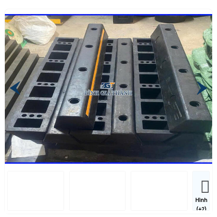
Hình
(+2)