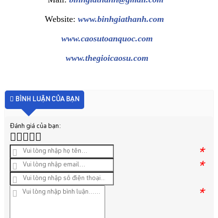
Website:
www.binhgiathanh.com
www.caosutoanquoc.com
www.thegioicaosu.com
BÌNH LUẬN CỦA BẠN
Đánh giá của bạn:
*
*
*