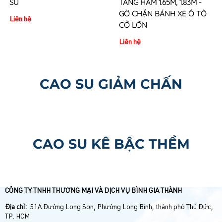
SU
TẦNG HẦM 1.65M, 1.83M -
GỜ CHẶN BÁNH XE Ô TÔ
Liên hệ
CỞ LỚN
Liên hệ
CAO SU GIẢM CHẤN
CAO SU KÊ BẬC THỀM
CÔNG TY TNHH THƯƠNG MẠI VÀ DỊCH VỤ BÌNH GIA THÀNH
Địa chỉ:
51A Đường Long Sơn, Phường Long Bình, thành phố Thủ Đức,
TP. HCM