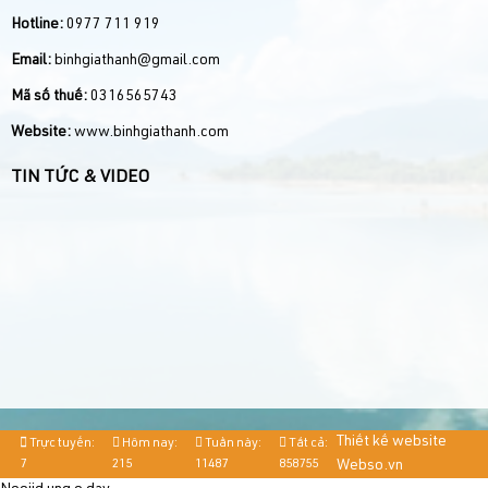
Hotline:
0977 711 919
Email:
binhgiathanh@gmail.com
Mã số thuế:
0316565743
Website:
www.binhgiathanh.com
TIN TỨC & VIDEO
Thiết kế website
Trực tuyến:
Hôm nay:
Tuần này:
Tất cả:
7
215
11487
858755
Webso.vn