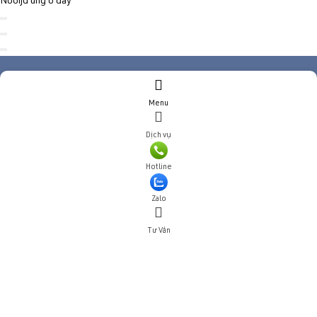
Nooijd ung o day
TƯ VẤN DỊCH VỤ
Menu
Họ và tên
(*)
Dịch vụ
Số điện thoại
(*)
Địa chỉ
Hotline
Đăng ký tư vấn
Zalo
TƯ VẤN DỊCH VỤ
Tư Vấn
Họ và tên
(*)
Số điện thoại
(*)