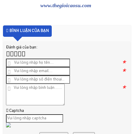
www.thegioicaosu.com
BÌNH LUẬN CỦA BẠN
Đánh giá của bạn:
*
*
*
Captcha