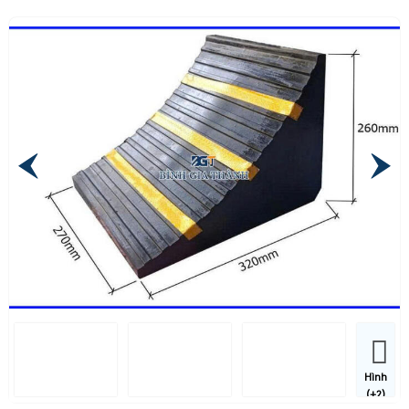
Hình
(+2)