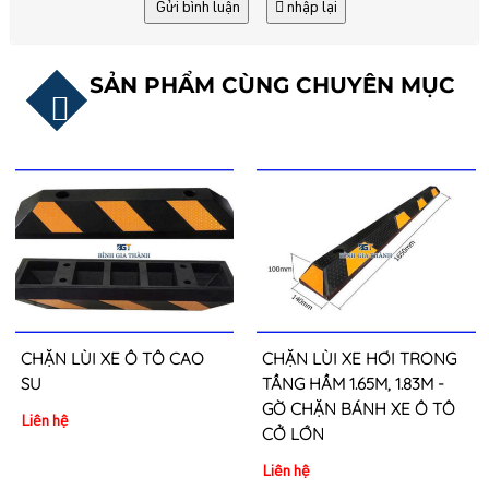
Gửi bình luận
nhập lại
SẢN PHẨM CÙNG CHUYÊN MỤC
CHẶN LÙI XE Ô TÔ CAO
CHẶN LÙI XE HƠI TRONG
SU
TẦNG HẦM 1.65M, 1.83M -
GỜ CHẶN BÁNH XE Ô TÔ
Liên hệ
CỞ LỚN
Liên hệ