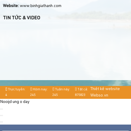
Website:
www.binhgiathanh.com
TIN TỨC & VIDEO
Thiết kế website
Trực tuyến:
Hôm nay:
Tuần này:
Tất cả:
4
245
245
875823
Webso.vn
Nooijd ung o day