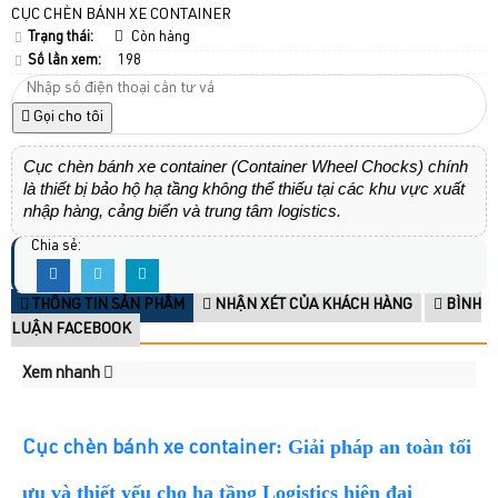
CỤC CHÈN BÁNH XE CONTAINER
Trạng thái:
Còn hàng
Số lần xem:
198
Gọi cho tôi
Cục chèn bánh xe container (Container Wheel Chocks) chính
là thiết bị bảo hộ hạ tầng không thể thiếu tại các khu vực xuất
nhập hàng, cảng biển và trung tâm logistics.
Chia sẻ:
THÔNG TIN SẢN PHẨM
NHẬN XÉT CỦA KHÁCH HÀNG
BÌNH
LUẬN FACEBOOK
Xem nhanh
: Giải pháp an toàn tối
Cục chèn bánh xe container
ưu và thiết yếu cho hạ tầng Logistics hiện đại