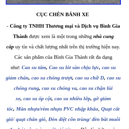
CỤC CHÈN BÁNH XE
-
Công ty TNHH Thương mại và Dịch vụ Bình Gia
Thành
được xem là một trong những
nhà cung
cấp
uy tín và chất lượng nhất trên thị trường hiện nay.
Các sản phẩm của Bình Gia Thành rất đa dạng
như:
Cao su tấm
,
Cao su lót sàn chịu lực
,
cao su
giảm chấn
,
cao su chống trượt
,
cao su chữ D
,
cao su
chống rung
,
cao su chống va
,
cao su chặn lùi
xe
,
cao su ốp cột
,
cao su nhiều lớp
,
gờ giảm
tốc
,
Màn nhựa/rèm nhựa PVC nhập khẩu
,
Quạt cắt
gió/ quạt chắn gió
,
Đèn diệt côn trùng/ đèn bắt muỗi