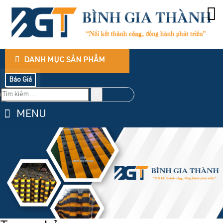
DANH MỤC SẢN PHẨM
Báo Giá
MENU