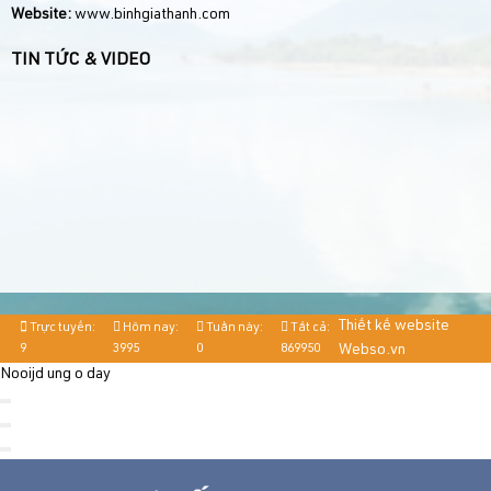
Website:
www.binhgiathanh.com
TIN TỨC & VIDEO
Thiết kế website
Trực tuyến:
Hôm nay:
Tuần này:
Tất cả:
9
3995
0
869950
Webso.vn
Nooijd ung o day