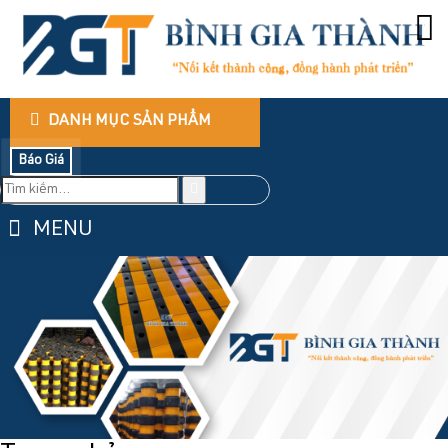
DANH MỤC SẢN PHẨM
Báo Giá
MENU