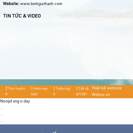
Website:
www.binhgiathanh.com
TIN TỨC & VIDEO
Thiết kế website
Trực tuyến:
Hôm nay:
Tuần này:
Tất cả:
8
5432
0
871387
Webso.vn
Nooijd ung o day