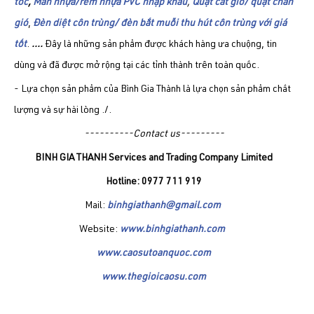
tốc
,
Màn nhựa/rèm nhựa PVC nhập khẩu
,
Quạt cắt gió/ quạt chắn
gió
,
Đèn diệt côn trùng/ đèn bắt muỗi thu hút côn trùng với giá
tốt
.
....
Đây là những sản phẩm được khách hàng ưa chuộng, tin
dùng và đã được mở rộng tại các tỉnh thành trên toàn quốc.
- Lựa chọn sản phẩm của Bình Gia Thành là lựa chọn sản phẩm chất
lượng và sự hài lòng ./.
----------Contact us---------
BINH GIA THANH Services and Trading Company Limited
Hotline: 0977 711 919
Mail:
binhgiathanh@gmail.com
Website:
www.binhgiathanh.com
www.caosutoanquoc.com
www.thegioicaosu.com