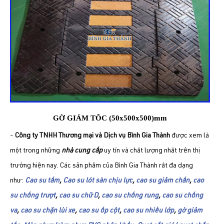
GỜ GIẢM TÔC (50x500x500)mm
-
Công ty TNHH Thương mại và Dịch vụ Bình Gia Thành
được xem là
một trong những
nhà cung cấp
uy tín và chất lượng nhất trên thị
trường hiện nay. Các sản phẩm của Bình Gia Thành rất đa dạng
như:
Cao su tấm
,
Cao su lót sàn chịu lực
,
cao su giảm chấn
,
cao
su chống trượt
,
cao su chữ D
,
cao su chống rung
,
cao su chống
va
,
cao su chặn lùi xe
,
cao su ốp cột
,
cao su nhiều lớp
,
gờ giảm