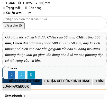
GỜ GIẢM TÔC (50x500x500)mm
Trạng thái:
Còn hàng
Số lần xem:
329
Gọi cho tôi
Gờ giảm tốc với kích thước
Chiều cao 50 mm, Chiều rộng 500
mm, Chiều dài 500 mm
(hoặc 500 x 500 x 50 mm, đây là kích
thước phổ biến cho các tấm gờ giảm tốc cao su dạng mô-đun)
thường thuộc loại gờ giảm tốc dùng cho ô tô và các phương tiện
có tải trọng vừa và lớn.
Chia sẻ:
THÔNG TIN SẢN PHẨM
NHẬN XÉT CỦA KHÁCH HÀNG
BÌNH
LUẬN FACEBOOK
Xem nhanh