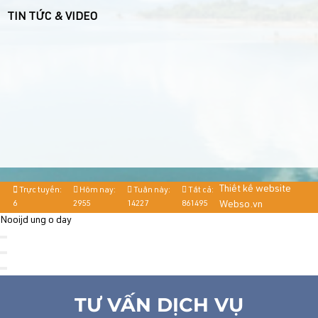
TIN TỨC & VIDEO
Thiết kế website
Trực tuyến:
Hôm nay:
Tuần này:
Tất cả:
6
2955
14227
861495
Webso.vn
Nooijd ung o day
TƯ VẤN DỊCH VỤ