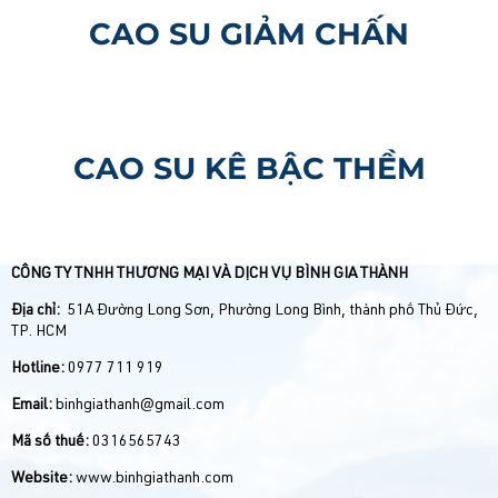
CAO SU GIẢM CHẤN
CAO SU KÊ BẬC THỀM
CÔNG TY TNHH THƯƠNG MẠI VÀ DỊCH VỤ BÌNH GIA THÀNH
Địa chỉ:
51A Đường Long Sơn, Phường Long Bình, thành phố Thủ Đức,
TP. HCM
Hotline:
0977 711 919
Email:
binhgiathanh@gmail.com
Mã số thuế:
0316565743
Website:
www.binhgiathanh.com