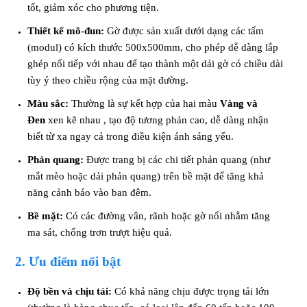
tốt, giảm xóc cho phương tiện.
Thiết kế mô-đun:
Gờ được sản xuất dưới dạng các tấm
(modul) có kích thước 500x500mm, cho phép dễ dàng lắp
ghép nối tiếp với nhau để tạo thành một dải gờ có chiều dài
tùy ý theo chiều rộng của mặt đường.
Màu sắc:
Thường là sự kết hợp của hai màu
Vàng và
Đen
xen kẽ nhau , tạo độ tương phản cao, dễ dàng nhận
biết từ xa ngay cả trong điều kiện ánh sáng yếu.
Phản quang:
Được trang bị các chi tiết phản quang (như
mắt mèo hoặc dải phản quang) trên bề mặt để tăng khả
năng cảnh báo vào ban đêm.
Bề mặt:
Có các đường vân, rãnh hoặc gờ nổi nhằm tăng
ma sát, chống trơn trượt hiệu quả.
2. Ưu điểm nổi bật
Độ bền và chịu tải:
Có khả năng chịu được trọng tải lớn