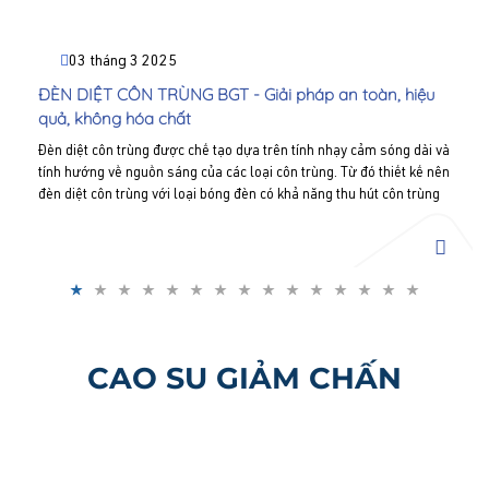
03 tháng 3 2025
ĐÈN DIỆT CÔN TRÙNG BGT - Giải pháp an toàn, hiệu
quả, không hóa chất
Đèn diệt côn trùng được chế tạo dựa trên tính nhạy cảm sóng dài và
tính hướng về nguồn sáng của các loại côn trùng. Từ đó thiết kế nên
đèn diệt côn trùng với loại bóng đèn có khả năng thu hút côn trùng
bay đến bằng ánh sáng cực tím phát ra từ bóng đèn. Liên hệ Bình
Gia Thành - Hotline: 0977 711 919 để được tư vấn và báo giá.
CAO SU GIẢM CHẤN