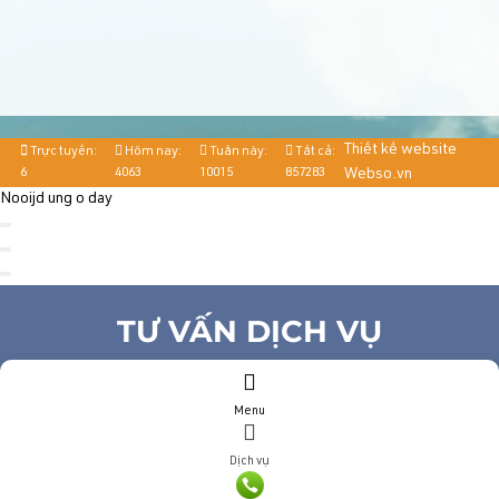
Thiết kế website
Trực tuyến:
Hôm nay:
Tuần này:
Tất cả:
6
4063
10015
857283
Webso.vn
Nooijd ung o day
TƯ VẤN DỊCH VỤ
Họ và tên
(*)
Menu
Số điện thoại
(*)
Địa chỉ
Dịch vụ
Đăng ký tư vấn