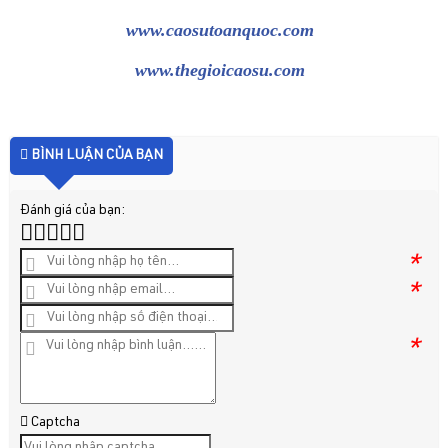
www.caosutoanquoc.com
www.thegioicaosu.com
BÌNH LUẬN CỦA BẠN
Đánh giá của bạn:
*
*
*
Captcha