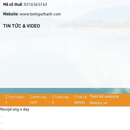
Mã số thuế:
0316565743
Website:
www.binhgiathanh.com
TIN TỨC & VIDEO
Thiết kế website
Trực tuyến:
Hôm nay:
Tuần này:
Tất cả:
2
3499
0
869454
Webso.vn
Nooijd ung o day