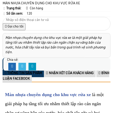
MÀN NHỰA CHUYÊN DỤNG CHO KHU VỰC RỬA XE
Trạng thái:
Còn hàng
Số lần xem:
120
Gọi cho tôi
Màn nhựa chuyên dụng cho khu vực rửa xe là một giải pháp hạ
tầng tối ưu nhằm thiết lập rào cản ngăn chặn sự văng bắn của
nước, hóa chất tẩy rửa và bụi bẩn trong quá trình vệ sinh phương
tiện.
Chia sẻ:
THÔNG TIN SẢN PHẨM
NHẬN XÉT CỦA KHÁCH HÀNG
BÌNH
LUẬN FACEBOOK
Màn nhựa chuyên dụng cho khu vực rửa xe
là một
giải pháp hạ tầng tối ưu nhằm thiết lập rào cản ngăn
chặn sự văng bắn của nước, hóa chất tẩy rửa và bụi