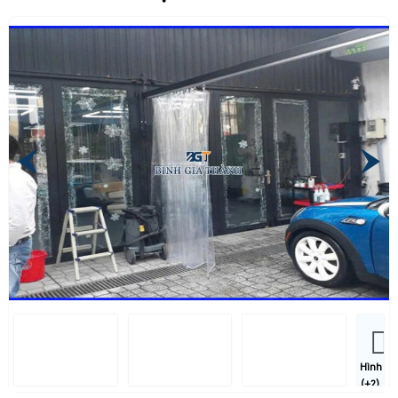
Hình
(+2)