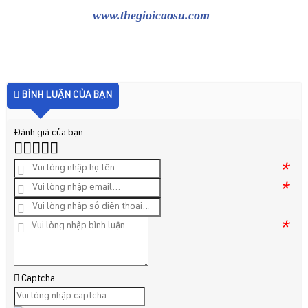
www.thegioicaosu.com
BÌNH LUẬN CỦA BẠN
Đánh giá của bạn:
*
*
*
Captcha