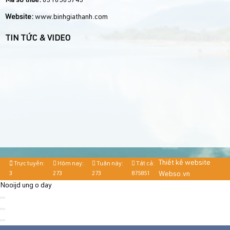
Mã số thuế:
0316565743
Website:
www.binhgiathanh.com
TIN TỨC & VIDEO
Thiết kế website
Trực tuyến:
Hôm nay:
Tuần này:
Tất cả:
3
273
273
875851
Webso.vn
Nooijd ung o day