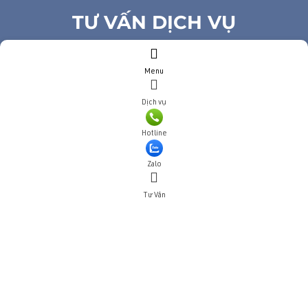
TƯ VẤN DỊCH VỤ
Họ và tên
(*)
Menu
Số điện thoại
(*)
Địa chỉ
Dịch vụ
Đăng ký tư vấn
Hotline
TƯ VẤN DỊCH VỤ
Zalo
Họ và tên
(*)
Tư Vấn
Số điện thoại
(*)
Địa chỉ
Đăng ký tư vấn