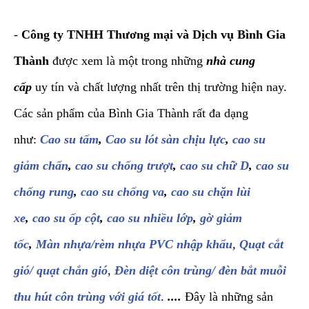
-
Công ty TNHH Thương mại và Dịch vụ Bình Gia
Thành
được xem là một trong những
nhà cung
cấp
uy tín và chất lượng nhất trên thị trường hiện nay.
Các sản phẩm của Bình Gia Thành rất đa dạng
như:
Cao su tấm
,
Cao su lót sàn chịu lực
,
cao su
giảm chấn
,
cao su chống trượt
,
cao su chữ D
,
cao su
chống rung
,
cao su chống va
,
cao su chặn lùi
xe
,
cao su ốp cột
,
cao su nhiều lớp
,
gờ giảm
tốc
,
Màn nhựa/rèm nhựa PVC nhập khẩu
,
Quạt cắt
gió/ quạt chắn gió
,
Đèn diệt côn trùng/ đèn bắt muỗi
thu hút côn trùng với giá tốt
.
....
Đây là những sản