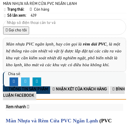
MÀN NHỰA VÀ RÈM CỬA PVC NGĂN LẠNH
Trạng thái:
Còn hàng
Số lần xem:
439
Gọi cho tôi
​Màn nhựa PVC ngăn lạnh, hay còn gọi là
rèm dải PVC
, là một
hệ thống rào cản nhiệt và vật lý được lắp đặt tại các cửa ra vào
khu vực cần kiểm soát nhiệt độ nghiêm ngặt, phổ biến nhất là
kho lạnh, kho mát và các khu vực có điều hòa không khí.
Chia sẻ:
THÔNG TIN SẢN PHẨM
NHẬN XÉT CỦA KHÁCH HÀNG
BÌNH
LUẬN FACEBOOK
Xem nhanh
Màn Nhựa và Rèm Cửa PVC Ngăn Lạnh
(PVC