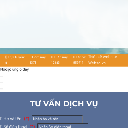
Thiết kế website
Trực tuyến:
Hôm nay:
Tuần này:
Tất cả:
4
1371
12643
859911
Webso.vn
Nooijd ung o day
TƯ VẤN DỊCH VỤ
Họ và tên
(*)
Số điện thoại
(*)