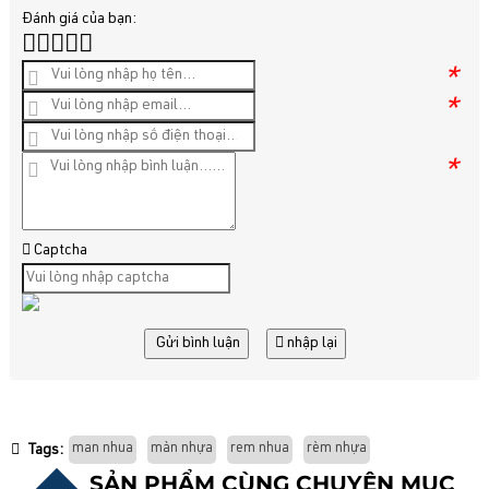
Đánh giá của bạn:
*
*
*
Captcha
Gửi bình luận
nhập lại
man nhua
màn nhựa
rem nhua
rèm nhựa
Tags:
SẢN PHẨM CÙNG CHUYÊN MỤC