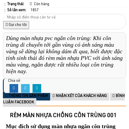
Trạng thái:
Còn hàng
Số lần xem:
1857
Gọi cho tôi
Dùng màn nhựa pvc ngăn côn trùng: Khi côn
trùng di chuyển tới gần vùng có ánh sáng màu
vàng sẽ dừng lại không dám đi qua, biết được đặc
tính sinh thái đó rèm màn nhựa PVC với ánh sáng
màu vàng, ngăn được rất nhiều loại côn trùng
hiện nay.
Chia sẻ:
THÔNG TIN SẢN PHẨM
NHẬN XÉT CỦA KHÁCH HÀNG
BÌNH
LUẬN FACEBOOK
RÈM MÀN NHỰA CHỐNG CÔN TRÙNG 001
Mục đích sử dụng màn nhựa ngăn côn trùng