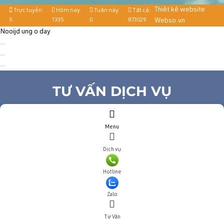
Thiết kế website
Trực tuyến:
Hôm nay:
Tuần này:
Tất cả:
5
1335
0
873029
Webso.vn
Nooijd ung o day
TƯ VẤN DỊCH VỤ
Họ và tên
(*)
Menu
Số điện thoại
(*)
Địa chỉ
Dịch vụ
Đăng ký tư vấn
Hotline
TƯ VẤN DỊCH VỤ
Zalo
Họ và tên
(*)
Tư Vấn