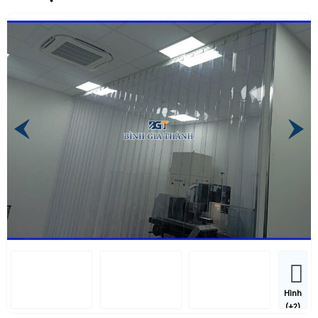
Hình
(+2)