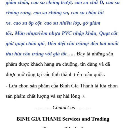
giảm chấn
,
cao su chống trượt
,
cao su chữ D
,
cao su
chống rung
,
cao su chống va
,
cao su chặn lùi
xe
,
cao su ốp cột
,
cao su nhiều lớp
,
gờ giảm
tốc
,
Màn nhựa/rèm nhựa PVC nhập khẩu
,
Quạt cắt
gió/ quạt chắn gió
,
Đèn diệt côn trùng/ đèn bắt muỗi
thu hút côn trùng với giá tốt
.
....
Đây là những sản
phẩm được khách hàng ưa chuộng, tin dùng và đã
được mở rộng tại các tỉnh thành trên toàn quốc.
- Lựa chọn sản phẩm của Bình Gia Thành là lựa chọn
sản phẩm chất lượng và sự hài lòng ./.
----------Contact us---------
BINH GIA THANH Services and Trading