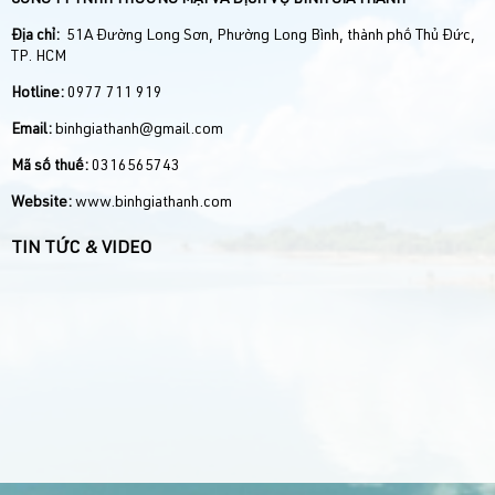
CÔNG TY TNHH THƯƠNG MẠI VÀ DỊCH VỤ BÌNH GIA THÀNH
Địa chỉ:
51A Đường Long Sơn, Phường Long Bình, thành phố Thủ Đức,
TP. HCM
Hotline:
0977 711 919
Email:
binhgiathanh@gmail.com
Mã số thuế:
0316565743
Website:
www.binhgiathanh.com
TIN TỨC & VIDEO