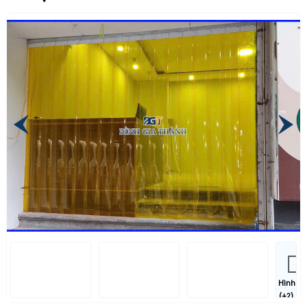
Hình
(+2)