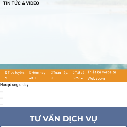
TIN TỨC & VIDEO
Thiết kế website
Trực tuyến:
Hôm nay:
Tuần này:
Tất cả:
9
4001
0
869956
Webso.vn
Nooijd ung o day
TƯ VẤN DỊCH VỤ