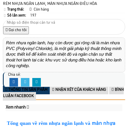
RÈM NHỰA NGĂN LẠNH, MÀN NHỰA NGĂN ĐIỀU HÒA
Trạng thái:
Còn hàng
Số lần xem:
197
Gọi cho tôi
​Rèm nhựa ngăn lạnh, hay còn được gọi rộng rãi là màn nhựa
PVC (Polyvinyl Chloride), là một giải pháp kỹ thuật thông minh
được thiết kế để kiểm soát nhiệt độ và ngăn chặn sự thất
thoát hơi lạnh tại các khu vực sử dụng điều hòa hoặc kho lạnh
công nghiệp.
Chia sẻ:
THÔNG TIN SẢN PHẨM
NHẬN XÉT CỦA KHÁCH HÀNG
BÌNH
LUẬN FACEBOOK
Xem nhanh
Tổng quan về rèm nhựa ngăn lạnh và
màn nhựa