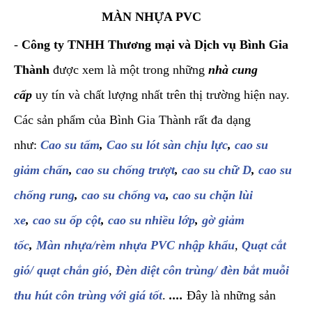
MÀN NHỰA PVC
-
Công ty TNHH Thương mại và Dịch vụ Bình Gia
Thành
được xem là một trong những
nhà cung
cấp
uy tín và chất lượng nhất trên thị trường hiện nay.
Các sản phẩm của Bình Gia Thành rất đa dạng
như:
Cao su tấm
,
Cao su lót sàn chịu lực
,
cao su
giảm chấn
,
cao su chống trượt
,
cao su chữ D
,
cao su
chống rung
,
cao su chống va
,
cao su chặn lùi
xe
,
cao su ốp cột
,
cao su nhiều lớp
,
gờ giảm
tốc
,
Màn nhựa/rèm nhựa PVC nhập khẩu
,
Quạt cắt
gió/ quạt chắn gió
,
Đèn diệt côn trùng/ đèn bắt muỗi
thu hút côn trùng với giá tốt
.
....
Đây là những sản