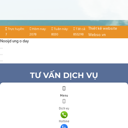
Thiết kế website
Trực tuyến:
Hôm nay:
Tuần này:
Tất cả:
7
2078
8030
855298
Webso.vn
Nooijd ung o day
TƯ VẤN DỊCH VỤ
Họ và tên
(*)
Menu
Số điện thoại
(*)
Địa chỉ
Dịch vụ
Đăng ký tư vấn
Hotline