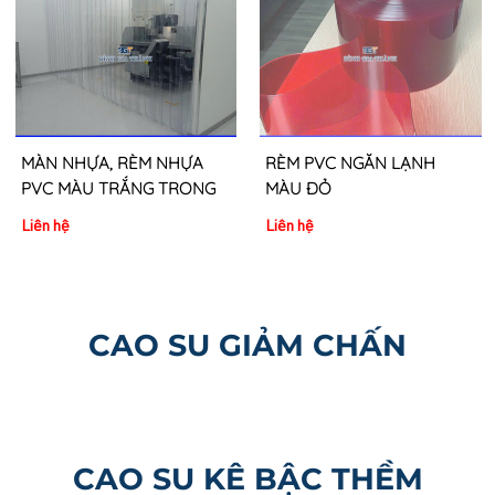
MÀN NHỰA, RÈM NHỰA
RÈM PVC NGĂN LẠNH
PVC MÀU TRẮNG TRONG
MÀU ĐỎ
Liên hệ
Liên hệ
CAO SU GIẢM CHẤN
CAO SU KÊ BẬC THỀM