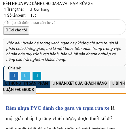
RÈM NHỰA PVC DÀNH CHO GARA VÀ TRẠM RỬA XE
Trạng thái:
Còn hàng
Số lần xem:
106
Gọi cho tôi
Việc đầu tư vào hệ thống vách ngăn này không chỉ đơn thuần là
phân chia không gian, mà là một bước tiến quan trọng trong việc
chuẩn hóa quy trình vận hành, bảo vệ tài sản doanh nghiệp và
nâng cao trải nghiệm khách hàng.
Chia sẻ:
THÔNG TIN SẢN PHẨM
NHẬN XÉT CỦA KHÁCH HÀNG
BÌNH
LUẬN FACEBOOK
Rèm nhựa PVC dành cho gara và trạm rửa xe
là
một giải pháp hạ tầng chiến lược, được thiết kế để
giải quyết triệt để các thách thức về môi trường làm