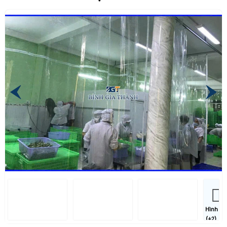
Hình
(+2)