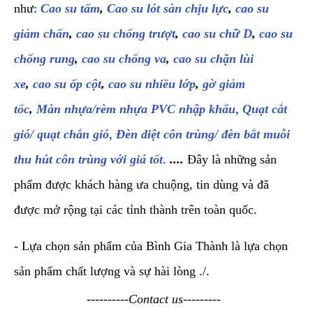
như:
Cao su tấm
,
Cao su lót sàn chịu lực
,
cao su
giảm chấn
,
cao su chống trượt
,
cao su chữ D
,
cao su
chống rung
,
cao su chống va
,
cao su chặn lùi
xe
,
cao su ốp cột
,
cao su nhiều lớp
,
gờ giảm
tốc
,
Màn nhựa/rèm nhựa PVC nhập khẩu
,
Quạt cắt
gió/ quạt chắn gió
,
Đèn diệt côn trùng/ đèn bắt muỗi
thu hút côn trùng với giá tốt
.
....
Đây là những sản
phẩm được khách hàng ưa chuộng, tin dùng và đã
được mở rộng tại các tỉnh thành trên toàn quốc.
- Lựa chọn sản phẩm của Bình Gia Thành là lựa chọn
sản phẩm chất lượng và sự hài lòng ./.
----------Contact us---------