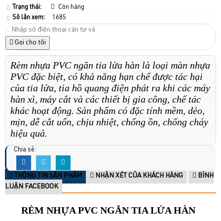
Trạng thái:
Còn hàng
Số lần xem:
1685
Gọi cho tôi
Rèm nhựa PVC ngăn tia lửa hàn là loại màn nhựa
PVC đặc biệt, có khả năng hạn chế được tác hại
của tia lửa, tia hồ quang điện phát ra khi các máy
hàn xì, máy cắt và các thiết bị gia công, chế tác
khác hoạt động. Sản phẩm có đặc tính mềm, dẻo,
mịn, dễ cắt uốn, chịu nhiệt, chống ồn, chống cháy
hiệu quả.
Chia sẻ:
THÔNG TIN SẢN PHẨM
NHẬN XÉT CỦA KHÁCH HÀNG
BÌNH
LUẬN FACEBOOK
RÈM NHỰA PVC NGĂN TIA LỬA HÀN