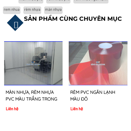
rem nhua
rèm nhựa
màn nhựa
SẢN PHẨM CÙNG CHUYÊN MỤC
MÀN NHỰA, RÈM NHỰA
RÈM PVC NGĂN LẠNH
PVC MÀU TRẮNG TRONG
MÀU ĐỎ
Liên hệ
Liên hệ