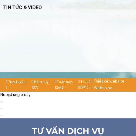
TIN TỨC & VIDEO
Thiết kế website
Trực tuyến:
Hôm nay:
Tuần này:
Tất cả:
5
1373
12645
859913
Webso.vn
Nooijd ung o day
TƯ VẤN DỊCH VỤ