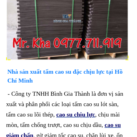
Nhà sản xuất tấm cao su đặc chịu lực tại Hồ
Chí Minh
- Công ty TNHH Bình Gia Thành là đơn vị sản
xuất và phân phối các loại tấm cao su lót sàn,
tấm cao su lõi thép,
cao su chịu lực
, chịu mài
mòn, tấm chống trượt, cao su chịu dầu,
cao su
giảm chấn
, gờ giảm tốc cao su, chặn lùi xe, ốp