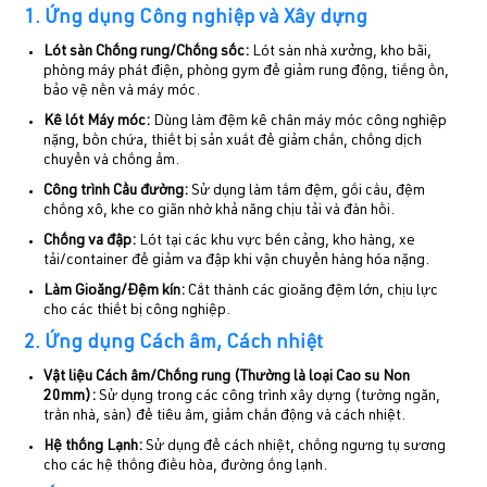
1. Ứng dụng Công nghiệp và Xây dựng
Lót sàn Chống rung/Chống sốc:
Lót sàn nhà xưởng, kho bãi,
phòng máy phát điện, phòng gym để giảm rung động, tiếng ồn,
bảo vệ nền và máy móc.
Kê lót Máy móc:
Dùng làm đệm kê chân máy móc công nghiệp
nặng, bồn chứa, thiết bị sản xuất để giảm chấn, chống dịch
chuyển và chống ẩm.
Công trình Cầu đường:
Sử dụng làm tấm đệm, gối cầu, đệm
chống xô, khe co giãn nhờ khả năng chịu tải và đàn hồi.
Chống va đập:
Lót tại các khu vực bến cảng, kho hàng, xe
tải/container để giảm va đập khi vận chuyển hàng hóa nặng.
Làm Gioăng/Đệm kín:
Cắt thành các gioăng đệm lớn, chịu lực
cho các thiết bị công nghiệp.
2. Ứng dụng Cách âm, Cách nhiệt
Vật liệu Cách âm/Chống rung (Thường là loại Cao su Non
20mm):
Sử dụng trong các công trình xây dựng (tường ngăn,
trần nhà, sàn) để tiêu âm, giảm chấn động và cách nhiệt.
Hệ thống Lạnh:
Sử dụng để cách nhiệt, chống ngưng tụ sương
cho các hệ thống điều hòa, đường ống lạnh.