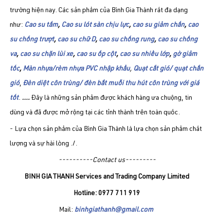
trường hiện nay. Các sản phẩm của Bình Gia Thành rất đa dạng
như:
Cao su tấm
,
Cao su lót sàn chịu lực
,
cao su giảm chấn
,
cao
su chống trượt
,
cao su chữ D
,
cao su chống rung
,
cao su chống
va
,
cao su chặn lùi xe
,
cao su ốp cột
,
cao su nhiều lớp
,
gờ giảm
tốc
,
Màn nhựa/rèm nhựa PVC nhập khẩu
,
Quạt cắt gió/ quạt chắn
gió
,
Đèn diệt côn trùng/ đèn bắt muỗi thu hút côn trùng với giá
tốt
.
....
Đây là những sản phẩm được khách hàng ưa chuộng, tin
dùng và đã được mở rộng tại các tỉnh thành trên toàn quốc.
- Lựa chọn sản phẩm của Bình Gia Thành là lựa chọn sản phẩm chất
lượng và sự hài lòng ./.
----------Contact us---------
BINH GIA THANH Services and Trading Company Limited
Hotline: 0977 711 919
Mail:
binhgiathanh@gmail.com