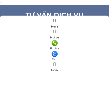
TƯ VẤN DỊCH VỤ
Menu
Họ và tên
(*)
Số điện thoại
(*)
Dịch vụ
Địa chỉ
Hotline
Đăng ký tư vấn
TƯ VẤN DỊCH VỤ
Zalo
Tư Vấn
Họ và tên
(*)
Số điện thoại
(*)
Địa chỉ