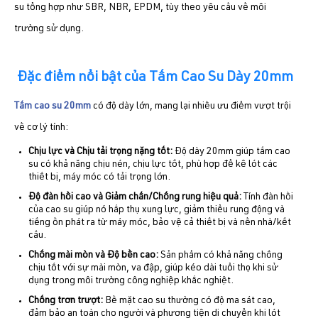
su tổng hợp như SBR, NBR, EPDM, tùy theo yêu cầu về môi
trường sử dụng.
Đặc điểm nổi bật của Tấm Cao Su Dày 20mm
Tấm cao su 20mm
có độ dày lớn, mang lại nhiều ưu điểm vượt trội
về cơ lý tính:
Chịu lực và Chịu tải trọng nặng tốt:
Độ dày 20mm giúp tấm cao
su có khả năng chịu nén, chịu lực tốt, phù hợp để kê lót các
thiết bị, máy móc có tải trọng lớn.
Độ đàn hồi cao và Giảm chấn/Chống rung hiệu quả:
Tính đàn hồi
của cao su giúp nó hấp thụ xung lực, giảm thiểu rung động và
tiếng ồn phát ra từ máy móc, bảo vệ cả thiết bị và nền nhà/kết
cấu.
Chống mài mòn và Độ bền cao:
Sản phẩm có khả năng chống
chịu tốt với sự mài mòn, va đập, giúp kéo dài tuổi thọ khi sử
dụng trong môi trường công nghiệp khắc nghiệt.
Chống trơn trượt:
Bề mặt cao su thường có độ ma sát cao,
đảm bảo an toàn cho người và phương tiện di chuyển khi lót