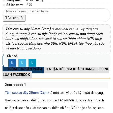
Trạng thái:
Còn hàng
Số lần xem:
395
Gọi cho tôi
Tấm cao su dày 20mm (2cm)
là một loại vật liệu kỹ thuật đa
dụng, thường là cao su
đặc
(hoặc có loại
cao su non
dùng cách
âm/cách nhiệt) được sản xuất từ cao su thiên nhiên (NR) hoặc
các loại cao su tổng hợp như SBR, NBR, EPDM, tùy theo yêu cầu
về môi trường sử dụng.
Chia sẻ:
THÔNG TIN SẢN PHẨM
NHẬN XÉT CỦA KHÁCH HÀNG
BÌNH
LUẬN FACEBOOK
Xem nhanh
Tấm cao su dày 20mm (2cm)
là một loại vật liệu kỹ thuật đa dụng,
thường là cao su
đặc
(hoặc có loại
cao su non
dùng cách âm/cách
nhiệt) được sản xuất từ cao su thiên nhiên (NR) hoặc các loại cao