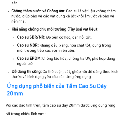
sàn.
Chống thấm nước và Chống ẩm:
Cao su là vật liệu không thấm
nước, giúp bảo vệ các vật dụng kê lót khỏi ẩm ướt và bảo vệ
nền nhà.
Khả năng chống chịu môi trường (Tùy loại vật liệu)
:
Cao su SBR/NR:
Độ bền cơ học, đàn hồi tốt.
Cao su NBR:
Kháng dầu, xăng, hóa chất tốt, dùng trong
môi trường tiếp xúc với nhiên liệu.
Cao su EPDM:
Chống lão hóa, chống tia UV, phù hợp dùng
ngoài trời.
Dễ dàng thi công:
Có thể cuộn, cắt, ghép nối dễ dàng theo kích
thước và hình dạng yêu cầu của từng ứng dụng.
Ứng dụng phổ biến của Tấm Cao Su Dày
20mm
Với các đặc tính trên, tấm cao su dày 20mm được ứng dụng rộng
rãi trong nhiều lĩnh vực: