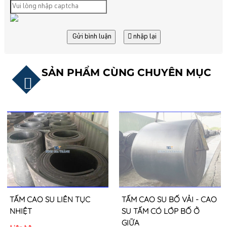
Gửi bình luận
nhập lại
SẢN PHẨM CÙNG CHUYÊN MỤC
TẤM CAO SU LIÊN TỤC
TẤM CAO SU BỐ VẢI - CAO
NHIỆT
SU TẤM CÓ LỚP BỐ Ở
GIỮA