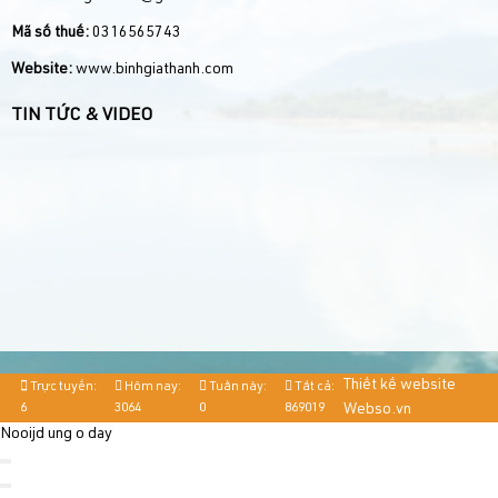
Mã số thuế:
0316565743
Website:
www.binhgiathanh.com
TIN TỨC & VIDEO
Thiết kế website
Trực tuyến:
Hôm nay:
Tuần này:
Tất cả:
6
3064
0
869019
Webso.vn
Nooijd ung o day