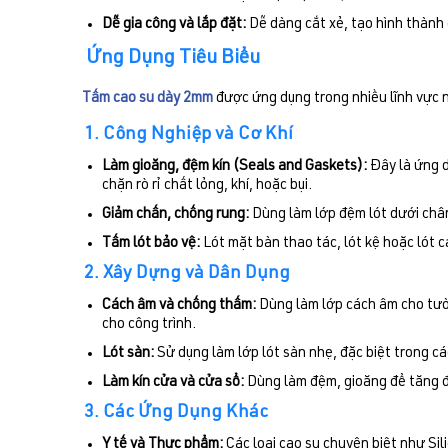
Dễ gia công và lắp đặt:
Dễ dàng cắt xẻ, tạo hình thành
Ứng Dụng Tiêu Biểu
Tấm cao su dày 2mm
được ứng dụng trong nhiều lĩnh vực n
1. Công Nghiệp và Cơ Khí
Làm gioăng, đệm kín (Seals and Gaskets):
Đây là ứng d
chặn rò rỉ chất lỏng, khí, hoặc bụi.
Giảm chấn, chống rung:
Dùng làm lớp đệm lót dưới chân 
Tấm lót bảo vệ:
Lót mặt bàn thao tác, lót kệ hoặc lót c
2. Xây Dựng và Dân Dụng
Cách âm và chống thấm:
Dùng làm lớp cách âm cho tườ
cho công trình.
Lót sàn:
Sử dụng làm lớp lót sàn nhẹ, đặc biệt trong cá
Làm kín cửa và cửa sổ:
Dùng làm đệm, gioăng để tăng độ
3. Các Ứng Dụng Khác
Y tế và Thực phẩm:
Các loại cao su chuyên biệt như Si