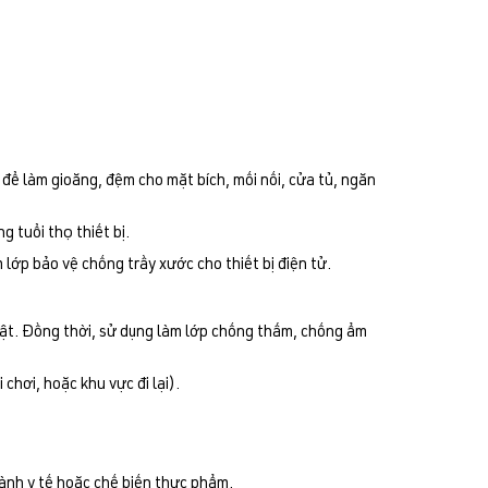
để làm gioăng, đệm cho mặt bích, mối nối, cửa tủ, ngăn
 tuổi thọ thiết bị.
 lớp bảo vệ chống trầy xước cho thiết bị điện tử.
ật. Đồng thời, sử dụng làm lớp chống thấm, chống ẩm
chơi, hoặc khu vực đi lại).
gành y tế hoặc chế biến thực phẩm.