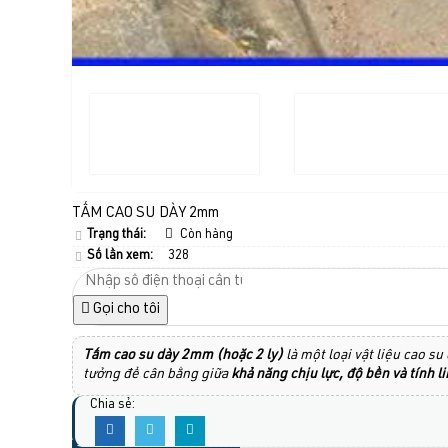
TẤM CAO SU DÀY 2mm
Trạng thái:
Còn hàng
Số lần xem:
328
Gọi cho tôi
Tấm cao su dày 2mm (hoặc 2 ly)
là một loại vật liệu cao s
tưởng để cân bằng giữa
khả năng chịu lực, độ bền và tính li
Chia sẻ: