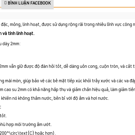
BÌNH LUẬN FACEBOOK
su đặc, mỏng, linh hoạt, được sử dụng rộng rãi trong nhiều lĩnh vực côn
 và tính linh hoạt.
u dày 2mm:
mm vẫn giữ được độ đàn hồi tốt, dễ dàng uốn cong, cuộn tròn, và cắt t
 mài mòn, giúp bảo vệ các bề mặt tiếp xúc khỏi trầy xước và các va đậ
ấm cao su 2mm có khả năng hấp thụ và giảm chấn hiệu quả, làm giảm tiến
u khiến nó không thấm nước, bền bỉ với độ ẩm và hơi nước.
:
tốt.
 phù hợp môi trường ẩm ướt.
+200^\circ\text{C} hoặc hơn).