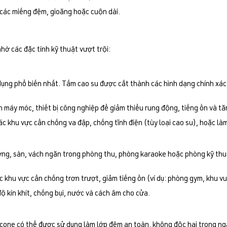
 các miếng đệm, gioăng hoặc cuộn dài.
hờ các đặc tính kỹ thuật vượt trội:
ụng phổ biến nhất. Tấm cao su được cắt thành các hình dạng chính xác 
máy móc, thiết bị công nghiệp để giảm thiểu rung động, tiếng ồn và tăng
ác khu vực cần chống va đập, chống tĩnh điện (tùy loại cao su), hoặc làm
ng, sàn, vách ngăn trong phòng thu, phòng karaoke hoặc phòng kỹ thu
c khu vực cần chống trơn trượt, giảm tiếng ồn (ví dụ: phòng gym, khu vui 
 kín khít, chống bụi, nước và cách âm cho cửa.
licone có thể được sử dụng làm lớp đệm an toàn, không độc hại trong n