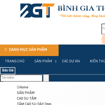
DANH MỤC SẢN PHẨM
TRANG CHỦ
SẢN PHẨM
CÁC DỰ ÁN
KIẾN TH
Báo Giá
Home
SẢN PHẨM
CAO SU TẤM
TẤM CAO SU DÀY 2mm