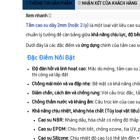
THÔNG TIN SẢN PHẨM
NHẬN XÉT CỦA KHÁCH HÀNG
Xem nhanh
Tấm cao su dày 2mm (hoặc 2 ly)
là một loại vật liệu cao 
chuẩn lý tưởng để cân bằng giữa
khả năng chịu lực, độ bền
Dưới đây là các đặc điểm và
ứng dụng
chính của tấm cao s
Đặc Điểm Nổi Bật
Độ đàn hồi và linh hoạt cao:
Mặc dù mỏng, tấm cao su 2
thi công và lắp đặt.
Chống mài mòn và va đập nhẹ:
Bề mặt có khả năng chống
Giảm chấn, cách âm và chống rung:
Với cấu trúc đặc, t
Chống thấm nước và kháng ẩm:
Cấu trúc kín của cao s
Khả năng chịu nhiệt, kháng hóa chất (Tùy loại vật liệu)
Cao su NBR:
Kháng dầu, hóa chất có nồng độ thấp 
Cao su EPDM:
Chịu thời tiết, chống ozone, tia UV,
Cao su Silicone:
Chịu nhiệt độ cao (có thể lên đến 