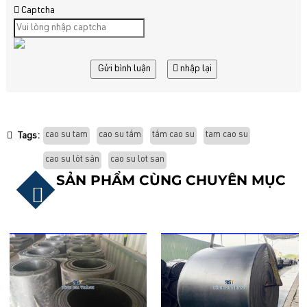
Captcha
Gửi bình luận
nhập lại
cao su tam
cao su tấm
tấm cao su
tam cao su
Tags:
cao su lót sàn
cao su lot san
SẢN PHẨM CÙNG CHUYÊN MỤC
TẤM CAO SU BỐ LÓT SÀN
CÔNG NGHIỆP
Liên hệ