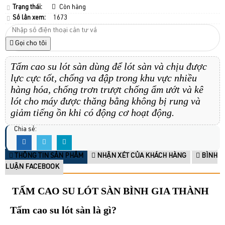
Trạng thái:
Còn hàng
Số lần xem:
1673
Gọi cho tôi
Tấm cao su lót sàn dùng để lót sàn và chịu được
lực cực tốt, chống va đập trong khu vực nhiều
hàng hóa, chống trơn trượt chống ẩm ướt và kê
lót cho máy được thăng bằng không bị rung và
giảm tiếng ồn khi có động cơ hoạt động.
Chia sẻ:
THÔNG TIN SẢN PHẨM
NHẬN XÉT CỦA KHÁCH HÀNG
BÌNH
LUẬN FACEBOOK
TẤM CAO SU LÓT SÀN BÌNH GIA THÀNH
Tấm cao su lót sàn là gì?