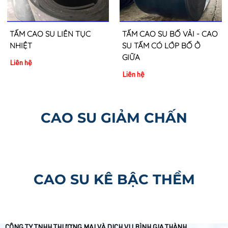
TẤM CAO SU BỐ VẢI - CAO
SU TẤM CÓ LỚP BỐ Ở
GIỮA
Liên hệ
CAO SU GIẢM CHẤN
CAO SU KÊ BẬC THỀM
CÔNG TY TNHH THƯƠNG MẠI VÀ DỊCH VỤ BÌNH GIA THÀNH