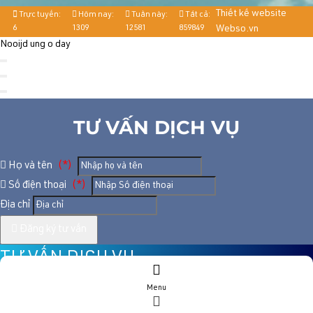
Thiết kế website
Trực tuyến:
Hôm nay:
Tuần này:
Tất cả:
6
1309
12581
859849
Webso.vn
Nooijd ung o day
TƯ VẤN DỊCH VỤ
Họ và tên
(*)
Số điện thoại
(*)
Địa chỉ
Đăng ký tư vấn
TƯ VẤN DỊCH VỤ
Menu
Họ và tên
(*)