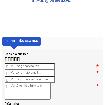
www.thegioicaosu.com
BÌNH LUẬN CỦA BẠN
Đánh giá của bạn:
*
*
*
Captcha