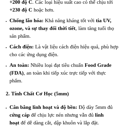
+200
độ C
. Các loại hiệu suất cao có thể chịu tới
+230
độ C
hoặc hơn.
Chống lão hóa:
Khả năng kháng tốt với
tia UV,
ozone, và sự thay đổi thời tiết
, làm tăng tuổi thọ
sản phẩm.
Cách điện:
Là vật liệu cách điện hiệu quả, phù hợp
cho các ứng dụng điện.
An toàn:
Nhiều loại đạt tiêu chuẩn
Food Grade
(FDA)
, an toàn khi tiếp xúc trực tiếp với thực
phẩm.
2. Tính Chất Cơ Học (5mm)
Cân bằng linh hoạt và độ bền:
Độ dày 5mm đủ
cứng cáp
để chịu lực nén nhưng vẫn đủ
linh
hoạt
để dễ dàng cắt, dập khuôn và lắp đặt.