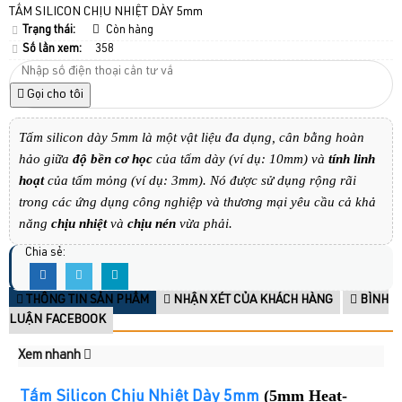
TẤM SILICON CHỊU NHIỆT DÀY 5mm
Trạng thái:
Còn hàng
Số lần xem:
358
Gọi cho tôi
​Tấm silicon dày 5mm là một vật liệu đa dụng, cân bằng hoàn
hảo giữa
độ bền cơ học
của tấm dày (ví dụ: 10mm) và
tính linh
hoạt
của tấm mỏng (ví dụ: 3mm). Nó được sử dụng rộng rãi
trong các ứng dụng công nghiệp và thương mại yêu cầu cả khả
năng
chịu nhiệt
và
chịu nén
vừa phải.
Chia sẻ:
THÔNG TIN SẢN PHẨM
NHẬN XÉT CỦA KHÁCH HÀNG
BÌNH
LUẬN FACEBOOK
Xem nhanh
(5mm Heat-
​Tấm Silicon Chịu Nhiệt Dày 5mm