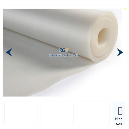
Hình
(+2)