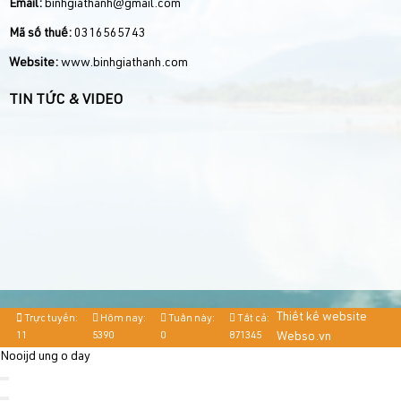
Email:
binhgiathanh@gmail.com
Mã số thuế:
0316565743
Website:
www.binhgiathanh.com
TIN TỨC & VIDEO
Thiết kế website
Trực tuyến:
Hôm nay:
Tuần này:
Tất cả:
11
5390
0
871345
Webso.vn
Nooijd ung o day