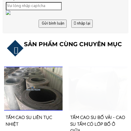
Gửi bình luận
nhập lại
SẢN PHẨM CÙNG CHUYÊN MỤC
TẤM CAO SU LIÊN TỤC
TẤM CAO SU BỐ VẢI - CAO
NHIỆT
SU TẤM CÓ LỚP BỐ Ở
GIỮA