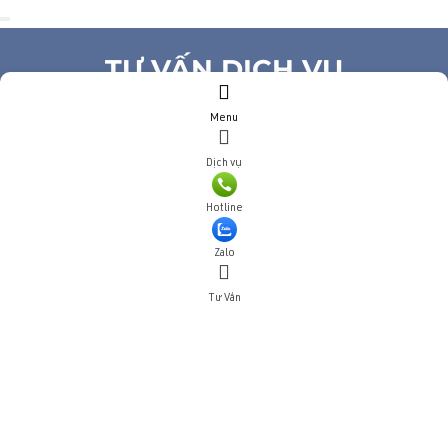
TƯ VẤN DỊCH VỤ
Menu
Họ và tên
(*)
Số điện thoại
(*)
Dịch vụ
Địa chỉ
Hotline
Đăng ký tư vấn
TƯ VẤN DỊCH VỤ
Zalo
Tư Vấn
Họ và tên
(*)
Số điện thoại
(*)
Địa chỉ