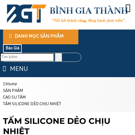
DANH MỤC SẢN PHẨM
Báo Giá
MENU
Home
SẢN PHẨM
CAO SU TẤM
TẤM SILICONE DẺO CHỊU NHIỆT
TẤM SILICONE DẺO CHỊU
NHIỆT