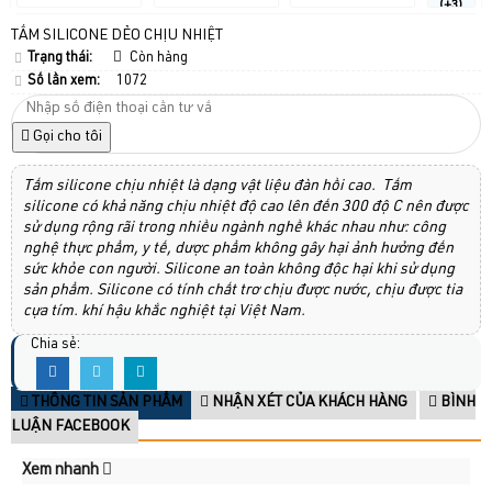
(+3)
TẤM SILICONE DẺO CHỊU NHIỆT
Trạng thái:
Còn hàng
Số lần xem:
1072
Gọi cho tôi
Tấm silicone chịu nhiệt là dạng vật liệu đàn hồi cao. Tấm
silicone có khả năng chịu nhiệt độ cao lên đến 300 độ C nên được
sử dụng rộng rãi trong nhiều ngành nghề khác nhau như: công
nghệ thực phẩm, y tế, dược phẩm không gây hại ảnh hưởng đến
sức khỏe con người. Silicone an toàn không độc hại khi sử dụng
sản phẩm. Silicone có tính chất trơ chịu được nước, chịu được tia
cựa tím. khí hậu khắc nghiệt tại Việt Nam.
Chia sẻ:
THÔNG TIN SẢN PHẨM
NHẬN XÉT CỦA KHÁCH HÀNG
BÌNH
LUẬN FACEBOOK
Xem nhanh