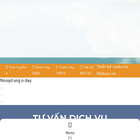
Thiết kế website
Trực tuyến:
Hôm nay:
Tuần này:
Tất cả:
6
2603
13875
861143
Webso.vn
Nooijd ung o day
TƯ VẤN DỊCH VỤ
Menu
Họ và tên
(*)