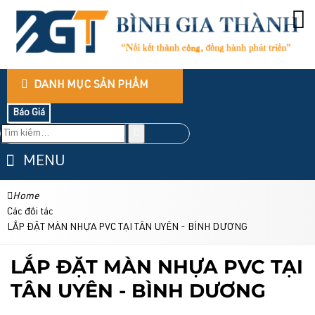
DANH MỤC SẢN PHẨM
Báo Giá
MENU
Home
Các đối tác
LẮP ĐẶT MÀN NHỰA PVC TẠI TÂN UYÊN - BÌNH DƯƠNG
LẮP ĐẶT MÀN NHỰA PVC TẠI
TÂN UYÊN - BÌNH DƯƠNG