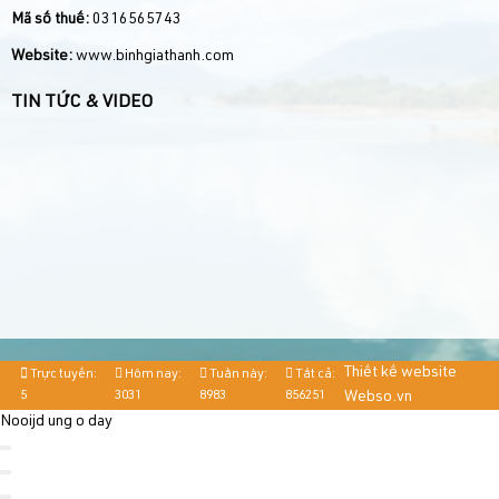
Mã số thuế:
0316565743
Website:
www.binhgiathanh.com
TIN TỨC & VIDEO
Thiết kế website
Trực tuyến:
Hôm nay:
Tuần này:
Tất cả:
5
3031
8983
856251
Webso.vn
Nooijd ung o day