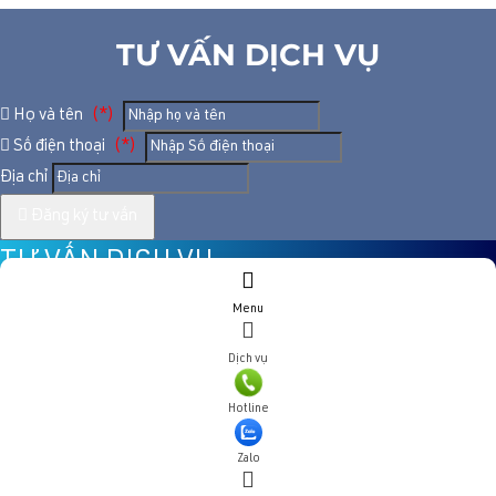
TƯ VẤN DỊCH VỤ
Họ và tên
(*)
Số điện thoại
(*)
Địa chỉ
Đăng ký tư vấn
TƯ VẤN DỊCH VỤ
Menu
Họ và tên
(*)
Dịch vụ
Số điện thoại
(*)
Hotline
Địa chỉ
Zalo
Đăng ký tư vấn