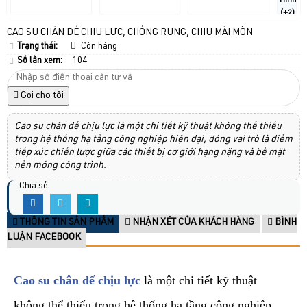
Hình
(+2)
CAO SU CHÂN ĐẾ CHỊU LỰC, CHỐNG RUNG, CHỊU MÀI MÒN
Trạng thái:
Còn hàng
Số lần xem:
104
Gọi cho tôi
Cao su chân đế chịu lực là một chi tiết kỹ thuật không thể thiếu
trong hệ thống hạ tầng công nghiệp hiện đại, đóng vai trò là điểm
tiếp xúc chiến lược giữa các thiết bị cơ giới hạng nặng và bề mặt
nền móng công trình.
Chia sẻ:
THÔNG TIN SẢN PHẨM
NHẬN XÉT CỦA KHÁCH HÀNG
BÌNH
LUẬN FACEBOOK
Cao su chân đế chịu lực
là một chi tiết kỹ thuật
không thể thiếu trong hệ thống hạ tầng công nghiệp