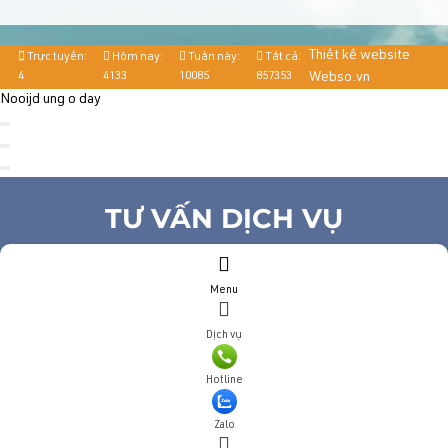
Thiết kế website
Trực tuyến:
Hôm nay:
Tuần này:
Tất cả:
4
4133
10085
857353
Webso.vn
Nooijd ung o day
TƯ VẤN DỊCH VỤ
Họ và tên
(*)
Menu
Số điện thoại
(*)
Địa chỉ
Dịch vụ
Đăng ký tư vấn
Hotline
TƯ VẤN DỊCH VỤ
Zalo