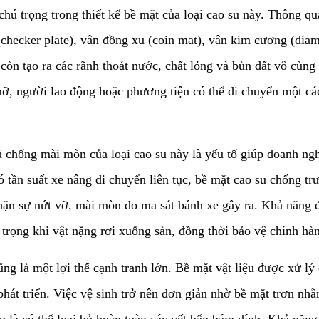
 chú trọng trong thiết kế bề mặt của loại cao su này. Thông q
i (checker plate), vân đồng xu (coin mat), vân kim cương (dia
 còn tạo ra các rãnh thoát nước, chất lỏng và bùn đất vô cùng
 người lao động hoặc phương tiện có thể di chuyển một cách t
à chống mài mòn của loại cao su này là yếu tố giúp doanh ngh
ó tần suất xe nâng di chuyển liên tục, bề mặt cao su chống t
n chặn sự nứt vỡ, mài mòn do ma sát bánh xe gây ra. Khả năng
rọng khi vật nặng rơi xuống sàn, đồng thời bảo vệ chính hàn
 cũng là một lợi thế cạnh tranh lớn. Bề mặt vật liệu được xử 
át triển. Việc vệ sinh trở nên đơn giản nhờ bề mặt trơn nhẵn