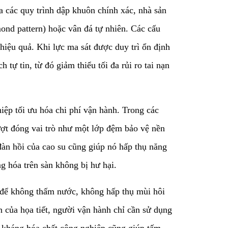
ua các quy trình dập khuôn chính xác, nhà sản
mond pattern) hoặc vân đá tự nhiên. Các cấu
 hiệu quả. Khi lực ma sát được duy trì ổn định
ự tin, từ đó giảm thiểu tối đa rủi ro tai nạn
iệp tối ưu hóa chi phí vận hành. Trong các
rượt đóng vai trò như một lớp đệm bảo vệ nền
 đàn hồi của cao su cũng giúp nó hấp thụ năng
g hóa trên sàn không bị hư hại.
lý để không thấm nước, không hấp thụ mùi hôi
 của họa tiết, người vận hành chỉ cần sử dụng