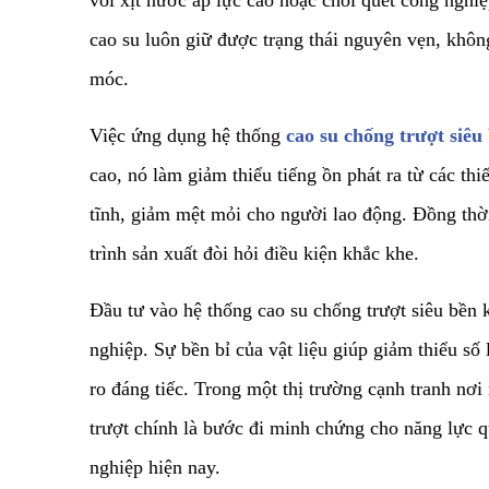
vòi xịt nước áp lực cao hoặc chổi quét công nghi
cao su luôn giữ được trạng thái nguyên vẹn, khôn
móc.
​Việc ứng dụng hệ thống
cao su chống trượt siêu
cao, nó làm giảm thiểu tiếng ồn phát ra từ các t
tĩnh, giảm mệt mỏi cho người lao động. Đồng thời,
trình sản xuất đòi hỏi điều kiện khắc khe.
​Đầu tư vào hệ thống cao su chống trượt siêu bền k
nghiệp. Sự bền bỉ của vật liệu giúp giảm thiểu số 
ro đáng tiếc. Trong một thị trường cạnh tranh nơi
trượt chính là bước đi minh chứng cho năng lực q
nghiệp hiện nay.