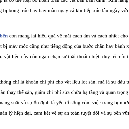
ệp là có thể loại bỏ hoàn toàn các vết bẩn bám dính. Khả năn
g bị bong tróc hay bay màu ngay cả khi tiếp xúc lâu ngày vớ
 bền
còn mang lại hiệu quả về mặt cách âm và cách nhiệt cho
hiết bị máy móc cũng như tiếng động của bước chân hay bánh x
 vật liệu này còn ngăn chặn sự thất thoát nhiệt, duy trì môi 
hông chỉ là khoản chi phí cho vật liệu lót sàn, mà là sự đầu 
lần thay thế sàn, giảm chi phí sửa chữa hạ tầng và quan trọng 
 năng suất và sự ổn định là yếu tố sống còn, việc trang bị nhữ
uản lý hiện đại, cam kết về sự an toàn tuyệt đối và sự bền 