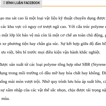
BÌNH LUẬN FACEBOOK
ạo ma sát cao là một loại vật liệu kỹ thuật chuyên dụng được
 các khu vực có nguy cơ trượt ngã cao. Với cấu trúc polyme 
là một lớp lót bảo vệ mà còn là một cơ chế an toàn chủ động, 
nh xe phương tiện hay chân gia súc. Sự kết hợp giữa độ đàn h
 ưu việt, bền bỉ trước mọi điều kiện vận hành khắc nghiệt.
được sản xuất từ các loại polyme tổng hợp như SBR (Styrene
ụng trong môi trường có dầu mỡ hay hóa chất hay không. Điể
ống mài mòn vượt trội. Nhờ quy trình lưu hóa áp suất lớn, cấ
 sự xâm nhập của các vật thể sắc nhọn, chịu được tải trọng n
o mùa.