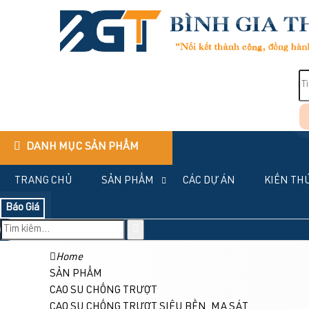
DANH MỤC SẢN PHẨM
TRANG CHỦ
SẢN PHẨM
CÁC DỰ ÁN
KIẾN TH
Báo Giá
Home
SẢN PHẨM
CAO SU CHỐNG TRƯỢT
CAO SU CHỐNG TRƯỢT SIÊU BỀN, MA SÁT