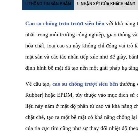
THÔNG TIN SẢN PHẨM
NHẬN XÉT CỦA KHÁCH HÀNG
Cao su chống trơn trượt siêu bền
với khả năng t
nhất trong môi trường công nghiệp, giao thông và
hóa chất, loại cao su này không chỉ đóng vai trò 
mặt sàn và các tác nhân tiếp xúc như đế giày, bá
định hình bề mặt đã tạo nên một giải pháp hạ tầng
​Về cấu tạo,
cao su chống trượt siêu bền
thường 
Rubber) hoặc EPDM, tùy thuộc vào mục đích sử d
liệu này nằm ở mật độ phân tử cao và khả năng ch
chặt chẽ, tạo ra một bề mặt có khả năng chống lại
của tia cực tím cũng như sự thay đổi nhiệt độ the