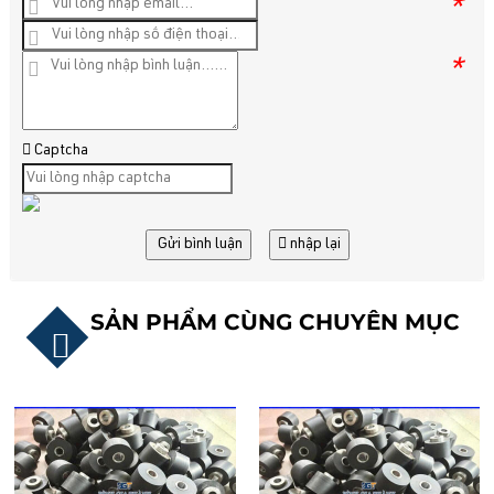
*
*
Captcha
Gửi bình luận
nhập lại
SẢN PHẨM CÙNG CHUYÊN MỤC
CAO SU GIẢM CHẤN
CHỐNG RUNG TRÒN