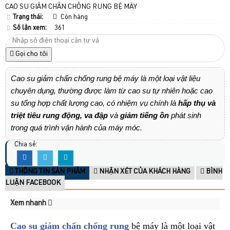
CAO SU GIẢM CHẤN CHỐNG RUNG BỆ MÁY
Trạng thái:
Còn hàng
Số lần xem:
361
Gọi cho tôi
Cao su giảm chấn chống rung bệ máy là một loại vật liệu
chuyên dụng, thường được làm từ cao su tự nhiên hoặc cao
su tổng hợp chất lượng cao, có nhiệm vụ chính là
hấp thụ và
triệt tiêu rung động, va đập
và
giảm tiếng ồn
phát sinh
trong quá trình vận hành của máy móc.
Chia sẻ:
THÔNG TIN SẢN PHẨM
NHẬN XÉT CỦA KHÁCH HÀNG
BÌNH
LUẬN FACEBOOK
Xem nhanh
Cao su giảm chấn chống rung
bệ máy là một loại vật