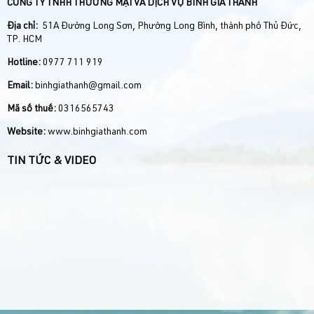
CÔNG TY TNHH THƯƠNG MẠI VÀ DỊCH VỤ BÌNH GIA THÀNH
Địa chỉ:
51A Đường Long Sơn, Phường Long Bình, thành phố Thủ Đức,
TP. HCM
Hotline:
0977 711 919
Email:
binhgiathanh@gmail.com
Mã số thuế:
0316565743
Website:
www.binhgiathanh.com
TIN TỨC & VIDEO