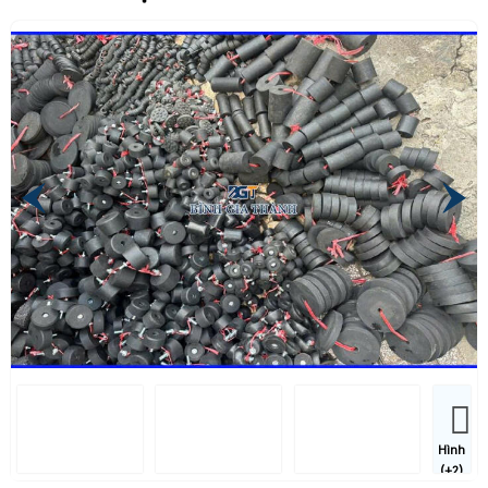
Hình
(+2)