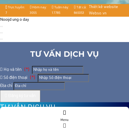
Thiết kế website
Trực tuyến:
Hôm nay:
Tuần này:
Tất cả:
7
3055
17785
865053
Webso.vn
Nooijd ung o day
TƯ VẤN DỊCH VỤ
Họ và tên
(*)
Số điện thoại
(*)
Địa chỉ
Đăng ký tư vấn
TƯ VẤN DỊCH VỤ
Menu
Họ và tên
(*)