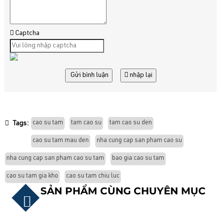
Captcha
Gửi bình luận
nhập lại
cao su tam
tam cao su
tam cao su den
Tags:
cao su tam mau den
nha cung cap san pham cao su
nha cung cap san pham cao su tam
bao gia cao su tam
cao su tam gia kho
cao su tam chiu luc
SẢN PHẨM CÙNG CHUYÊN MỤC