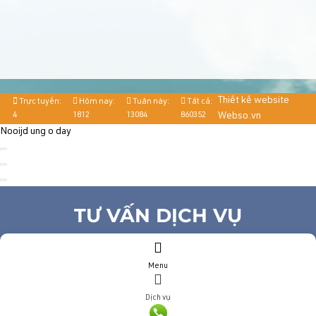
Thiết kế website
Trực tuyến:
Hôm nay:
Tuần này:
Tất cả:
4
1812
13084
860352
Webso.vn
Nooijd ung o day
TƯ VẤN DỊCH VỤ
Họ và tên
(*)
Menu
Số điện thoại
(*)
Địa chỉ
Dịch vụ