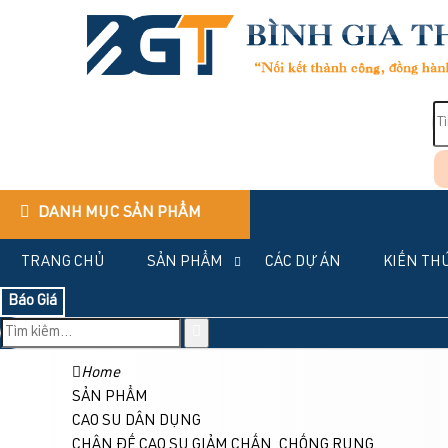
DANH MỤC SẢN PHẨM
TRANG CHỦ
SẢN PHẨM
CÁC DỰ ÁN
KIẾN TH
Báo Giá
Home
SẢN PHẨM
CAO SU DÂN DỤNG
CHÂN ĐẾ CAO SU GIẢM CHẤN, CHỐNG RUNG