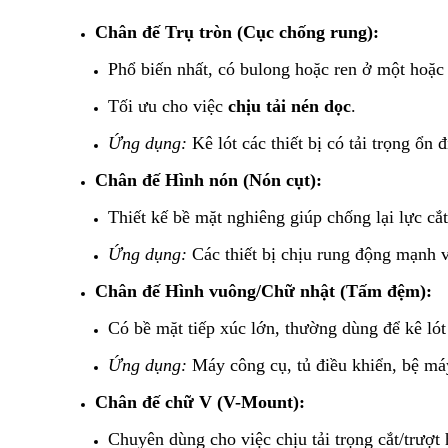
Chân đế Trụ tròn (Cục chống rung):
​Phổ biến nhất, có bulong hoặc ren ở một hoặc 
​Tối ưu cho việc
chịu tải nén dọc
.
Ứng dụng:
Kê lót các thiết bị có tải trọng ổ
Chân đế Hình nón (Nón cụt):
​Thiết kế bề mặt nghiêng giúp chống lại lực cắt
Ứng dụng:
Các thiết bị chịu rung động mạnh 
Chân đế Hình vuông/Chữ nhật (Tấm đệm):
​Có bề mặt tiếp xúc lớn, thường dùng để kê ló
Ứng dụng:
Máy công cụ, tủ điều khiển, bệ má
Chân đế chữ V (V-Mount):
​Chuyên dùng cho việc chịu tải trọng cắt/trượt 