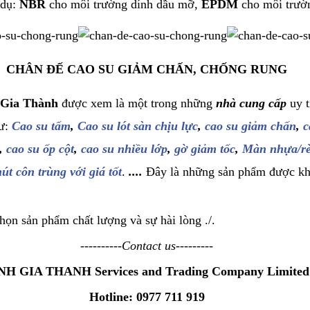
 dụ:
NBR
cho môi trường dính dầu mỡ,
EPDM
cho môi trườn
CHÂN ĐẾ CAO SU GIẢM CHẤN, CHỐNG RUNG
 Gia Thành
được xem là một trong những
nhà cung cấp
uy t
hư:
Cao su tấm
,
Cao su lót sàn chịu lực
,
cao su giảm chấn
,
c
,
cao su ốp cột
,
cao su nhiều lớp
,
gờ giảm tốc
,
Màn nhựa/r
út côn trùng với giá tốt
.
....
Đây là những sản phẩm được kh
ọn sản phẩm chất lượng và sự hài lòng ./.
----------Contact us---------
NH GIA THANH Services and Trading Company Limited
Hotline: 0977 711 919