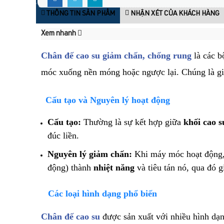
THÔNG TIN SẢN PHẨM
NHẬN XÉT CỦA KHÁCH HÀNG
Xem nhanh
Chân đế cao su giảm chấn, chống rung
là các b
móc xuống nền móng hoặc ngược lại. Chúng là giải
​ Cấu tạo và Nguyên lý hoạt động
Cấu tạo:
Thường là sự kết hợp giữa
khối cao s
đúc liền.
Nguyên lý giảm chấn:
Khi máy móc hoạt động, 
động) thành
nhiệt năng
và tiêu tán nó, qua đó 
Các loại hình dạng phổ biến
​Chân đế cao su
được sản xuất với nhiều hình dạng