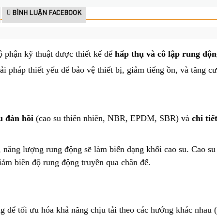
BÌNH LUẬN FACEBOOK
ộ phận kỹ thuật được thiết kế để
hấp thụ và cô lập rung độn
 pháp thiết yếu để bảo vệ thiết bị, giảm tiếng ồn, và tăng c
u đàn hồi
(cao su thiên nhiên, NBR, EPDM, SBR) và
chi tiế
năng lượng rung động sẽ làm biến dạng khối cao su. Cao s
giảm biên độ rung động truyền qua chân đế.
 để tối ưu hóa khả năng chịu tải theo các hướng khác nhau (n