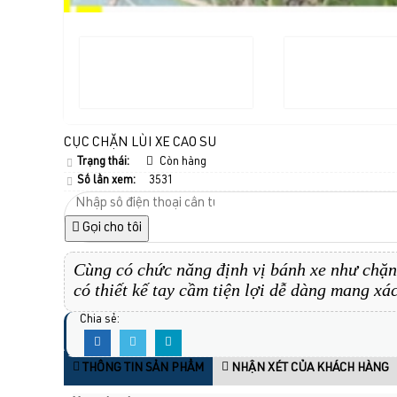
CỤC CHẶN LÙI XE CAO SU
Trạng thái:
Còn hàng
Số lần xem:
3531
Gọi cho tôi
Cùng có chức năng định vị bánh xe như chặn 
có thiết kế tay cầm tiện lợi dễ dàng mang xác
Chia sẻ:
THÔNG TIN SẢN PHẨM
NHẬN XÉT CỦA KHÁCH HÀNG