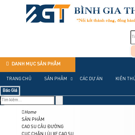
DANH MỤC SẢN PHẨM
TRANG CHỦ
SẢN PHẨM
CÁC DỰ ÁN
KIẾN TH
Báo Giá
Home
SẢN PHẨM
CAO SU CẦU ĐƯỜNG
CỤC CHẶN LÙI XE CAO SU