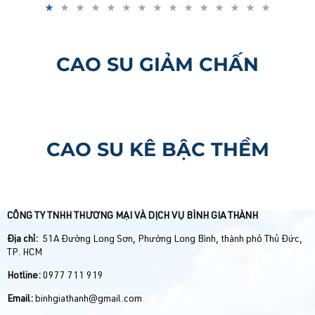
chuyên dụng dưới nhiệt độ cao, tạo ra các dải hoặc tấm
màng nhựa có độ trong suốt tuyệt hảo, độ dẻo dai linh
hoạt và độ bền cơ học vượt trội.
CAO SU GIẢM CHẤN
CAO SU KÊ BẬC THỀM
CÔNG TY TNHH THƯƠNG MẠI VÀ DỊCH VỤ BÌNH GIA THÀNH
Địa chỉ:
51A Đường Long Sơn, Phường Long Bình, thành phố Thủ Đức,
TP. HCM
Hotline:
0977 711 919
Email:
binhgiathanh@gmail.com