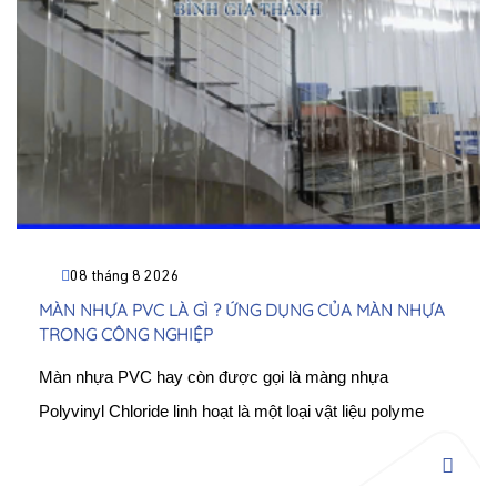
08 tháng 8 2026
MÀN NHỰA PVC LÀ GÌ ? ỨNG DỤNG CỦA MÀN NHỰA
TRONG CÔNG NGHIỆP
Màn nhựa PVC hay còn được gọi là màng nhựa
Polyvinyl Chloride linh hoạt là một loại vật liệu polyme
tổng hợp cao cấp, được sản xuất thông qua quá trình
cán hoặc đùn nhựa PVC kết hợp với các chất hóa dẻo