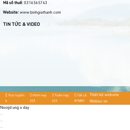
Mã số thuế:
0316565743
Website:
www.binhgiathanh.com
TIN TỨC & VIDEO
Thiết kế website
Trực tuyến:
Hôm nay:
Tuần này:
Tất cả:
4
223
223
875801
Webso.vn
Nooijd ung o day