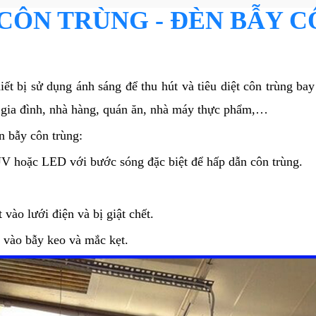
 CÔN TRÙNG - ĐÈN BẪY 
hiết bị sử dụng ánh sáng để thu hút và tiêu diệt côn trùng b
 gia đình, nhà hàng, quán ăn, nhà máy thực phẩm,…
èn bẫy côn trùng:
UV hoặc LED với bước sóng đặc biệt để hấp dẫn côn trùng.
 vào lưới điện và bị giật chết.
t vào bẫy keo và mắc kẹt.