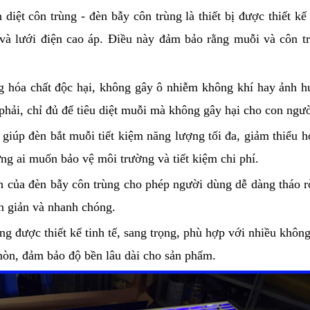
diệt côn trùng - đèn bẫy côn trùng là thiết bị được thiết kế
và lưới điện cao áp. Điều này đảm bảo rằng muỗi và côn trù
 hóa chất độc hại, không gây ô nhiễm không khí hay ảnh h
 phải, chỉ đủ để tiêu diệt muỗi mà không gây hại cho con ngư
giúp đèn bắt muỗi tiết kiệm năng lượng tối đa, giảm thiểu 
ng ai muốn bảo vệ môi trường và tiết kiệm chi phí.
nh của đèn bẫy côn trùng cho phép người dùng dễ dàng tháo 
ơn giản và nhanh chóng.
ng được thiết kế tinh tế, sang trọng, phù hợp với nhiều không
òn, đảm bảo độ bền lâu dài cho sản phẩm.