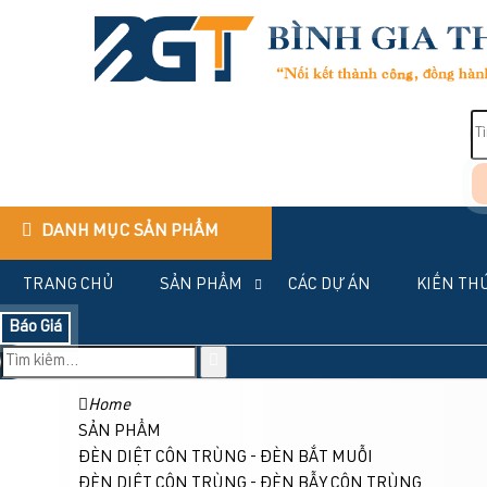
DANH MỤC SẢN PHẨM
TRANG CHỦ
SẢN PHẨM
CÁC DỰ ÁN
KIẾN TH
Báo Giá
Home
SẢN PHẨM
ĐÈN DIỆT CÔN TRÙNG - ĐÈN BẮT MUỖI
ĐÈN DIỆT CÔN TRÙNG - ĐÈN BẪY CÔN TRÙNG