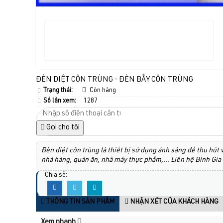
ĐÈN DIỆT CÔN TRÙNG - ĐÈN BẪY CÔN TRÙNG
Trạng thái:
Còn hàng
Số lần xem:
1287
Gọi cho tôi
Đèn diệt côn trùng là thiết bị sử dụng ánh sáng để thu hút
nhà hàng, quán ăn, nhà máy thực phẩm,… Liên hệ Bình Gia 
Chia sẻ:
THÔNG TIN SẢN PHẨM
NHẬN XÉT CỦA KHÁCH HÀNG
Xem nhanh