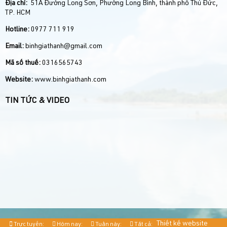
Địa chỉ:
51A Đường Long Sơn, Phường Long Bình, thành phố Thủ Đức,
TP. HCM
Hotline:
0977 711 919
Email:
binhgiathanh@gmail.com
Mã số thuế:
0316565743
Website:
www.binhgiathanh.com
TIN TỨC & VIDEO
Thiết kế website
Trực tuyến:
Hôm nay:
Tuần này:
Tất cả: