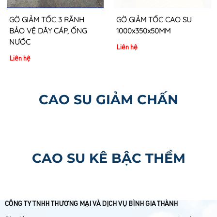
GỜ GIẢM TỐC 3 RÃNH
GỜ GIẢM TỐC CAO SU
BẢO VỆ DÂY CÁP, ỐNG
1000x350x50MM
NƯỚC
Liên hệ
Liên hệ
CAO SU GIẢM CHẤN
CAO SU KÊ BẬC THỀM
CÔNG TY TNHH THƯƠNG MẠI VÀ DỊCH VỤ BÌNH GIA THÀNH