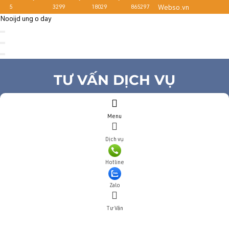
5
3299
18029
865297
Webso.vn
Nooijd ung o day
TƯ VẤN DỊCH VỤ
Họ và tên
(*)
Menu
Số điện thoại
(*)
Địa chỉ
Dịch vụ
Đăng ký tư vấn
Hotline
TƯ VẤN DỊCH VỤ
Zalo
Họ và tên
(*)
Tư Vấn
Số điện thoại
(*)