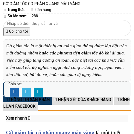
GỜ GIẢM TỐC CÓ PHẢN QUANG MÀU VÀNG
Trạng thái:
Còn hàng
Số lần xem:
288
Gọi cho tôi
Gờ giảm tốc là một thiết bị an toàn giao thông được lắp đặt trên
mặt đường nhằm
buộc các phương tiện giảm tốc độ
khi đi qua.
Việc này giúp tăng cường an toàn, đặc biệt tại các khu vực cần
kiểm soát tốc độ nghiêm ngặt như cổng trường học, bệnh viện,
khu dân cư, bãi đỗ xe, hoặc các giao lộ nguy hiểm.
Chia sẻ:
THÔNG TIN SẢN PHẨM
NHẬN XÉT CỦA KHÁCH HÀNG
BÌNH
LUẬN FACEBOOK
Xem nhanh
Gờ giảm tốc có phản quang màu vàng
là một thiết