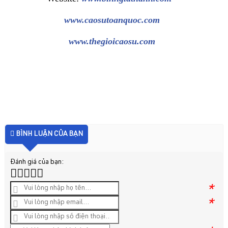
www.caosutoanquoc.com
www.thegioicaosu.com
BÌNH LUẬN CỦA BẠN
Đánh giá của bạn:
*
*