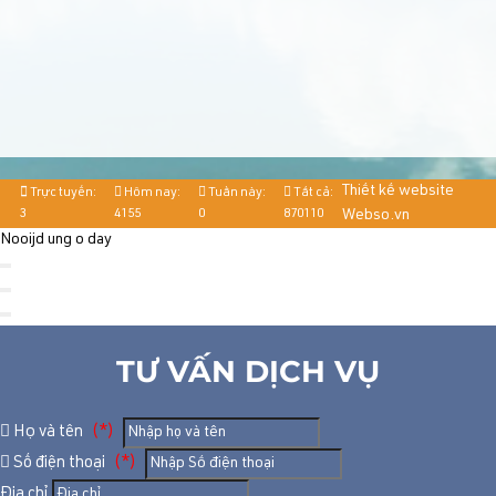
Thiết kế website
Trực tuyến:
Hôm nay:
Tuần này:
Tất cả:
3
4155
0
870110
Webso.vn
Nooijd ung o day
TƯ VẤN DỊCH VỤ
Họ và tên
(*)
Số điện thoại
(*)
Địa chỉ