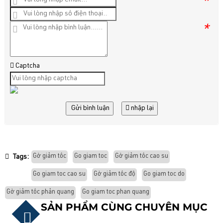
*
*
Captcha
Gửi bình luận
nhập lại
Gờ giảm tốc
Go giam toc
Gờ giảm tốc cao su
Tags:
Go giam toc cao su
Gờ giảm tốc độ
Go giam toc do
Gờ giảm tốc phản quang
Go giam toc phan quang
SẢN PHẨM CÙNG CHUYÊN MỤC