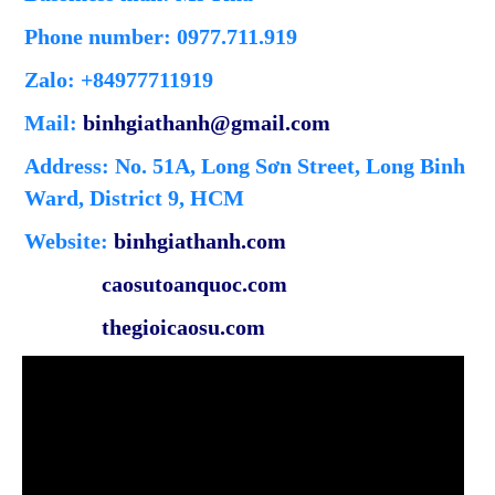
Phone number: 0977.711.919
Zalo: +84977711919
Mail:
binhgiathanh@gmail.com
Address: No. 51A, Long Sơn Street, Long Binh
Ward, District 9, HCM
Website:
binhgiathanh.com
caosutoanquoc.com
thegioicaosu.com