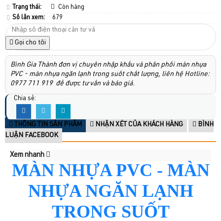
Trạng thái:
Còn hàng
Số lần xem:
679
Gọi cho tôi
Bình Gia Thành đơn vị chuyên nhập khẩu và phân phối màn nhựa
PVC - màn nhựa ngăn lạnh trong suốt chất lượng, liên hệ Hotline:
0977 711 919 để được tư vấn và báo giá.
Chia sẻ:
THÔNG TIN SẢN PHẨM
NHẬN XÉT CỦA KHÁCH HÀNG
BÌNH
LUẬN FACEBOOK
Xem nhanh
MÀN NHỰA PVC - MÀN
NHỰA NGĂN LẠNH
TRONG SUỐT