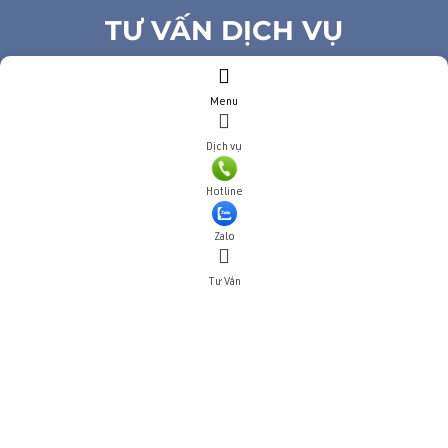
TƯ VẤN DỊCH VỤ
Họ và tên
(*)
Menu
Số điện thoại
(*)
Địa chỉ
Dịch vụ
Đăng ký tư vấn
Hotline
TƯ VẤN DỊCH VỤ
Zalo
Họ và tên
(*)
Tư Vấn
Số điện thoại
(*)
Địa chỉ
Đăng ký tư vấn