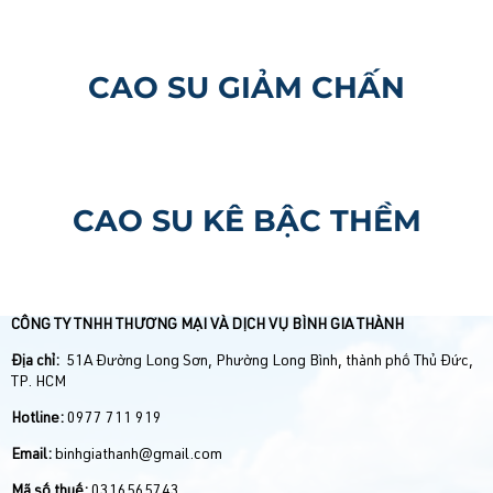
CAO SU GIẢM CHẤN
CAO SU KÊ BẬC THỀM
CÔNG TY TNHH THƯƠNG MẠI VÀ DỊCH VỤ BÌNH GIA THÀNH
Địa chỉ:
51A Đường Long Sơn, Phường Long Bình, thành phố Thủ Đức,
TP. HCM
Hotline:
0977 711 919
Email:
binhgiathanh@gmail.com
Mã số thuế:
0316565743