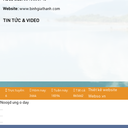
Website:
www.binhgiathanh.com
TIN TỨC & VIDEO
Thiết kế website
Trực tuyến:
Hôm nay:
Tuần này:
Tất cả:
6
3664
18394
865662
Webso.vn
Nooijd ung o day