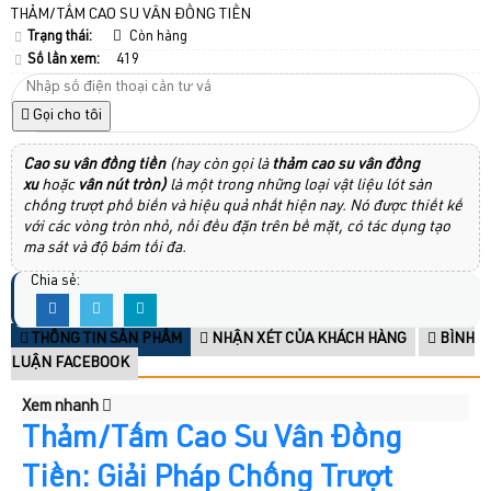
THẢM/TẤM CAO SU VÂN ĐỒNG TIỀN
Trạng thái:
Còn hàng
Số lần xem:
419
Gọi cho tôi
Cao su vân đồng tiền
(hay còn gọi là
thảm cao su vân đồng
xu
hoặc
vân nút tròn
)
là một trong những loại vật liệu lót sàn
chống trượt phổ biến và hiệu quả nhất hiện nay. Nó được thiết kế
với các vòng tròn nhỏ, nổi đều đặn trên bề mặt, có tác dụng tạo
ma sát và độ bám tối đa.
Chia sẻ:
THÔNG TIN SẢN PHẨM
NHẬN XÉT CỦA KHÁCH HÀNG
BÌNH
LUẬN FACEBOOK
Xem nhanh
Thảm/Tấm Cao Su Vân Đồng
Tiền
: Giải Pháp Chống Trượt