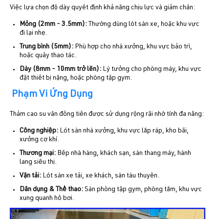
Việc lựa chọn độ dày quyết định khả năng chịu lực và giảm chấn:
Mỏng (2mm - 3.5mm):
Thường dùng lót sàn xe, hoặc khu vực
đi lại nhẹ.
Trung bình (5mm):
Phù hợp cho nhà xưởng, khu vực bảo trì,
hoặc quầy thao tác.
Dày (8mm - 10mm trở lên):
Lý tưởng cho phòng máy, khu vực
đặt thiết bị nặng, hoặc phòng tập gym.
Phạm Vi Ứng Dụng
Thảm cao su vân đồng tiền được sử dụng rộng rãi nhờ tính đa năng:
Công nghiệp:
Lót sàn nhà xưởng, khu vực lắp ráp, kho bãi,
xưởng cơ khí.
Thương mại:
Bếp nhà hàng, khách sạn, sàn thang máy, hành
lang siêu thị.
Vận tải:
Lót sàn xe tải, xe khách, sàn tàu thuyền.
Dân dụng & Thể thao:
Sàn phòng tập gym, phòng tắm, khu vực
xung quanh hồ bơi.