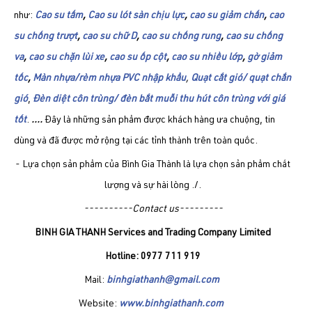
như:
Cao su tấm
,
Cao su lót sàn chịu lực
,
cao su giảm chấn
,
cao
su chống trượt
,
cao su chữ D
,
cao su chống rung
,
cao su chống
va
,
cao su chặn lùi xe
,
cao su ốp cột
,
cao su nhiều lớp
,
gờ giảm
tốc
,
Màn nhựa/rèm nhựa PVC nhập khẩu
,
Quạt cắt gió/ quạt chắn
gió
,
Đèn diệt côn trùng/ đèn bắt muỗi thu hút côn trùng với giá
tốt
.
....
Đây là những sản phẩm được khách hàng ưa chuộng, tin
dùng và đã được mở rộng tại các tỉnh thành trên toàn quốc.
- Lựa chọn sản phẩm của Bình Gia Thành là lựa chọn sản phẩm chất
lượng và sự hài lòng ./.
----------Contact us---------
BINH GIA THANH Services and Trading Company Limited
Hotline: 0977 711 919
Mail:
binhgiathanh@gmail.com
Website:
www.binhgiathanh.com