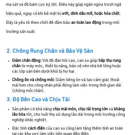
ma sát và độ bám cực kỳ tốt. Điều này giúp ngăn ngừa trượt ngã
hiệu quả, ngay cả khi bề mặt bị
ướt, dính dầu mỡ, hoặc hóa chất
.
Đây là yếu tố then chốt để đảm bảo
an toàn lao động
trong môi
trường sản xuất.
2. Chống Rung Chấn và Bảo Vệ Sàn
Giảm chấn động:
Với độ đàn hồi cao, cao su giúp
hấp thụ rung
chấn
từ máy móc, thiết bị nặng, bảo vệ nền nhà bê tông hoặc
các lớp sàn bên dưới khỏi bị hư hại.
Chống ồn và chống mỏi:
Giảm tiếng ồn và tạo cảm giác thoải
mái hơn cho công nhân phải đứng làm việc trong thời gian dài
(chống mỏi chân).
3. Độ Bền Cao và Chịu Tải
Sản phẩm có khả năng
chịu mài mòn, chịu tải trọng lớn
và
kháng
lão hóa
tốt, cho tuổi thọ sử dụng lâu dài trong môi trường công
nghiệp khắc nghiệt.
Đặc tính
cách điện
của cao su cũng làm tăng thêm tính an toàn
tại các khu vực làm việc liên quan đến điện.