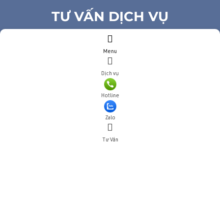
TƯ VẤN DỊCH VỤ
Họ và tên
(*)
Menu
Số điện thoại
(*)
Địa chỉ
Dịch vụ
Đăng ký tư vấn
Hotline
TƯ VẤN DỊCH VỤ
Zalo
Họ và tên
(*)
Tư Vấn
Số điện thoại
(*)
Địa chỉ
Đăng ký tư vấn