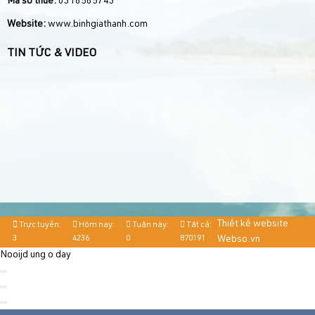
Mã số thuế:
0316565743
Website:
www.binhgiathanh.com
TIN TỨC & VIDEO
Thiết kế website
Trực tuyến:
Hôm nay:
Tuần này:
Tất cả:
3
4236
0
870191
Webso.vn
Nooijd ung o day