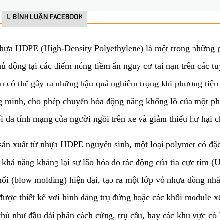
BÌNH LUẬN FACEBOOK
hựa HDPE (High-Density Polyethylene) là một trong những gi
ủ động tại các điểm nóng tiềm ẩn nguy cơ tai nạn trên các 
ốn có thể gây ra những hậu quả nghiêm trọng khi phương tiệ
ông minh, cho phép chuyển hóa động năng khổng lồ của một ph
ối đa tính mạng của người ngồi trên xe và giảm thiểu hư hại 
ản xuất từ nhựa HDPE nguyên sinh, một loại polymer có đặc 
là khả năng kháng lại sự lão hóa do tác động của tia cực tím 
ổi (blow molding) hiện đại, tạo ra một lớp vỏ nhựa đồng nh
ược thiết kế với hình dáng trụ đứng hoặc các khối module xếp
c thù như đầu dải phân cách cứng, trụ cầu, hay các khu vực c