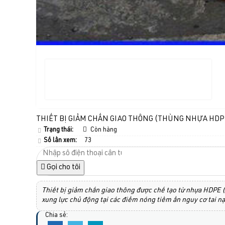
THIẾT BỊ GIẢM CHẤN GIAO THÔNG (THÙNG NHỰA HDP
Trạng thái:
Còn hàng
Số lần xem:
73
Gọi cho tôi
Thiết bị giảm chấn giao thông được chế tạo từ nhựa HDPE (
xung lực chủ động tại các điểm nóng tiềm ẩn nguy cơ tai n
Chia sẻ: