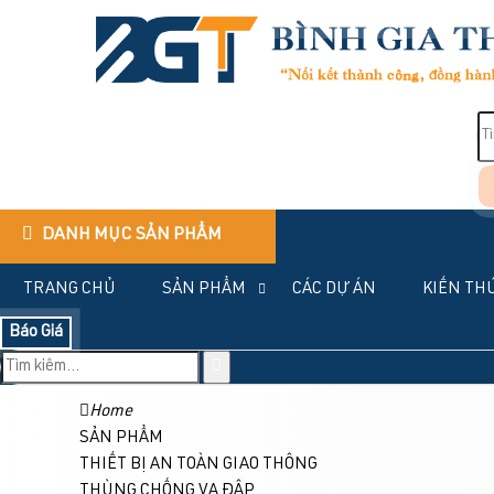
DANH MỤC SẢN PHẨM
TRANG CHỦ
SẢN PHẨM
CÁC DỰ ÁN
KIẾN TH
Báo Giá
Home
SẢN PHẨM
THIẾT BỊ AN TOÀN GIAO THÔNG
THÙNG CHỐNG VA ĐẬP