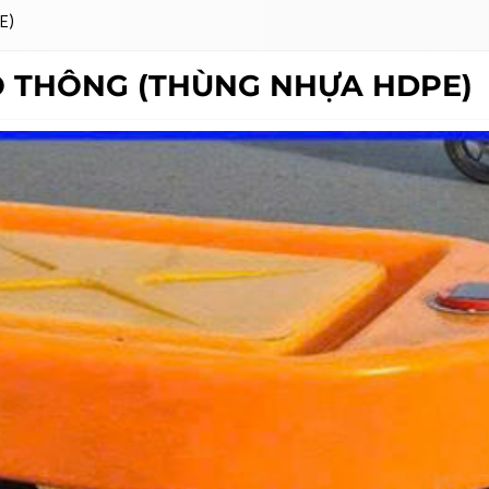
E)
AO THÔNG (THÙNG NHỰA HDPE)