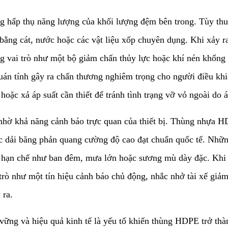
ăng hấp thụ năng lượng của khối lượng đệm bên trong. Tùy thu
bằng cát, nước hoặc các vật liệu xốp chuyên dụng. Khi xảy r
g vai trò như một bộ giảm chấn thủy lực hoặc khí nén khổng 
quán tính gây ra chấn thương nghiêm trọng cho người điều khi
ặc xả áp suất cần thiết để tránh tình trạng vỡ vỏ ngoài do á
 nhờ khả năng cảnh báo trực quan của thiết bị. Thùng nhựa
c dải băng phản quang cường độ cao đạt chuẩn quốc tế. Những 
n hạn chế như ban đêm, mưa lớn hoặc sương mù dày đặc. Khi 
trò như một tín hiệu cảnh báo chủ động, nhắc nhở tài xế giảm
 ra.
 vững và hiệu quả kinh tế là yếu tố khiến thùng HDPE trở th