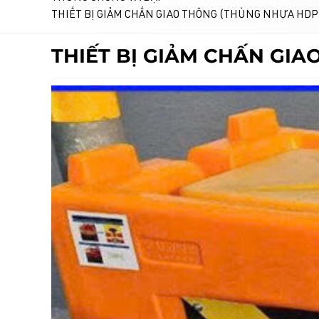
THIẾT BỊ GIẢM CHẤN GIAO THÔNG (THÙNG NHỰA HDP
THIẾT BỊ GIẢM CHẤN GI