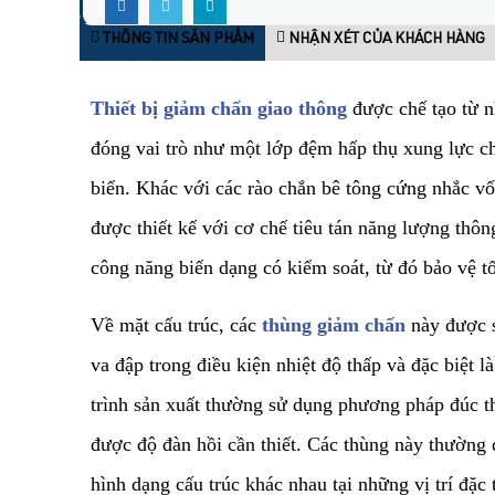
THÔNG TIN SẢN PHẨM
NHẬN XÉT CỦA KHÁCH HÀNG
Thiết bị giảm chấn giao thông
được chế tạo từ n
đóng vai trò như một lớp đệm hấp thụ xung lực ch
biển. Khác với các rào chắn bê tông cứng nhắc v
được thiết kế với cơ chế tiêu tán năng lượng th
công năng biến dạng có kiểm soát, từ đó bảo vệ t
​Về mặt cấu trúc, các
thùng giảm chấn
này được s
va đập trong điều kiện nhiệt độ thấp và đặc biệt 
trình sản xuất thường sử dụng phương pháp đúc th
được độ đàn hồi cần thiết. Các thùng này thường đ
hình dạng cấu trúc khác nhau tại những vị trí đặ