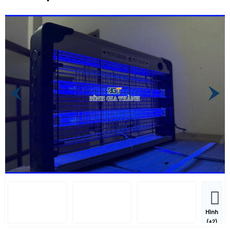
Hình
(+2)