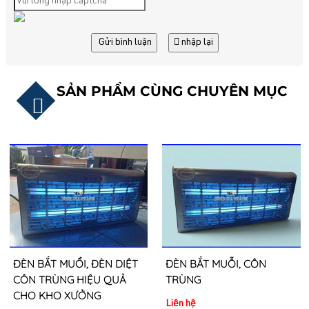
Gửi bình luận
nhập lại
SẢN PHẨM CÙNG CHUYÊN MỤC
ĐÈN BẮT MUỔI, ĐÈN DIỆT
ĐÈN BẮT MUỖI, CÔN
CÔN TRÙNG HIỆU QUẢ
TRÙNG
CHO KHO XƯỞNG
Liên hệ