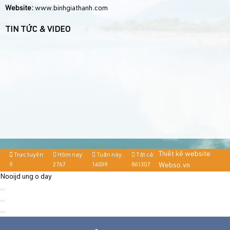
Website:
www.binhgiathanh.com
TIN TỨC & VIDEO
Thiết kế website
Trực tuyến:
Hôm nay:
Tuần này:
Tất cả:
9
2767
14039
861307
Webso.vn
Nooijd ung o day