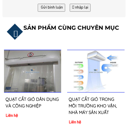
Gửi bình luận
nhập lại
SẢN PHẨM CÙNG CHUYÊN MỤC
QUẠT CẮT GIÓ DÂN DỤNG
QUẠT CẮT GIÓ TRONG
VÀ CÔNG NGHIỆP
MÔI TRƯỜNG KHO VẬN,
NHÀ MÁY SẢN XUẤT
Liên hệ
Liên hệ