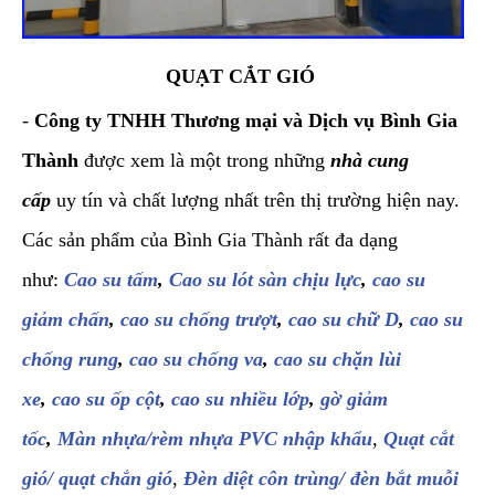
QUẠT CẮT GIÓ
-
Công ty TNHH Thương mại và Dịch vụ Bình Gia
Thành
được xem là một trong những
nhà cung
cấp
uy tín và chất lượng nhất trên thị trường hiện nay.
Các sản phẩm của Bình Gia Thành rất đa dạng
như:
Cao su tấm
,
Cao su lót sàn chịu lực
,
cao su
giảm chấn
,
cao su chống trượt
,
cao su chữ D
,
cao su
chống rung
,
cao su chống va
,
cao su chặn lùi
xe
,
cao su ốp cột
,
cao su nhiều lớp
,
gờ giảm
tốc
,
Màn nhựa/rèm nhựa PVC nhập khẩu
,
Quạt cắt
gió/ quạt chắn gió
,
Đèn diệt côn trùng/ đèn bắt muỗi