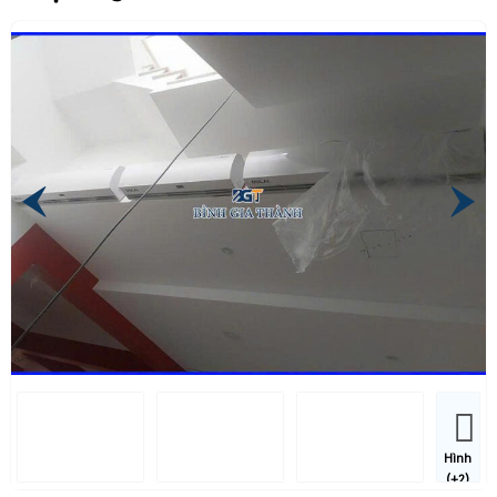
Hình
(+2)