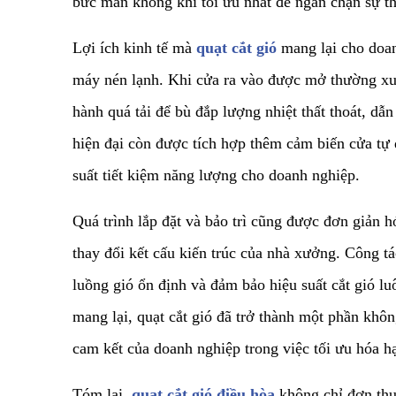
bức màn không khí tối ưu nhất để ngăn chặn sự thấ
​Lợi ích kinh tế mà
quạt cắt gió
mang lại cho doan
máy nén lạnh. Khi cửa ra vào được mở thường xuy
hành quá tải để bù đắp lượng nhiệt thất thoát, dẫ
hiện đại còn được tích hợp thêm cảm biến cửa tự đ
suất tiết kiệm năng lượng cho doanh nghiệp.
​Quá trình lắp đặt và bảo trì cũng được đơn giản 
thay đổi kết cấu kiến trúc của nhà xưởng. Công t
luồng gió ổn định và đảm bảo hiệu suất cắt gió l
mang lại, quạt cắt gió đã trở thành một phần khôn
cam kết của doanh nghiệp trong việc tối ưu hóa hạ
​Tóm lại,
quạt cắt gió điều hòa
không chỉ đơn thuầ