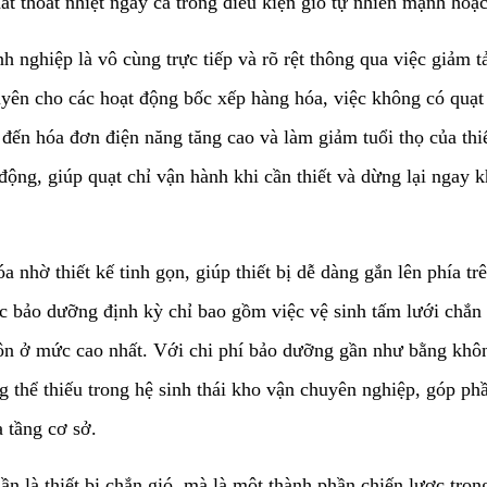
t thoát nhiệt ngay cả trong điều kiện gió tự nhiên mạnh hoặc
h nghiệp là vô cùng trực tiếp và rõ rệt thông qua việc giảm t
ên cho các hoạt động bốc xếp hàng hóa, việc không có quạt 
n đến hóa đơn điện năng tăng cao và làm giảm tuổi thọ của thi
ộng, giúp quạt chỉ vận hành khi cần thiết và dừng lại ngay k
hóa nhờ thiết kế tinh gọn, giúp thiết bị dễ dàng gắn lên phía
ác bảo dưỡng định kỳ chỉ bao gồm việc vệ sinh tấm lưới chắn
uôn ở mức cao nhất. Với chi phí bảo dưỡng gần như bằng không
g thể thiếu trong hệ sinh thái kho vận chuyên nghiệp, góp ph
 tầng cơ sở.
n là thiết bị chắn gió, mà là một thành phần chiến lược tro