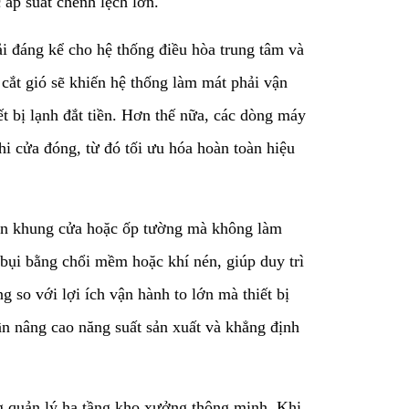
 áp suất chênh lệch lớn.
ải đáng kể cho hệ thống điều hòa trung tâm và
cắt gió sẽ khiến hệ thống làm mát phải vận
ết bị lạnh đắt tiền. Hơn thế nữa, các dòng máy
hi cửa đóng, từ đó tối ưu hóa hoàn toàn hiệu
 trên khung cửa hoặc ốp tường mà không làm
 bụi bằng chổi mềm hoặc khí nén, giúp duy trì
 so với lợi ích vận hành to lớn mà thiết bị
ần nâng cao năng suất sản xuất và khẳng định
ng quản lý hạ tầng kho xưởng thông minh. Khi