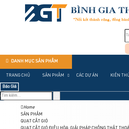
DANH MỤC SẢN PHẨM
TRANG CHỦ
SẢN PHẨM
CÁC DỰ ÁN
KIẾN TH
Báo Giá
Home
SẢN PHẨM
QUẠT CẮT GIÓ
QUẠT CẮT GIÓ ĐIỀU HÒA: GIẢI PHÁP CHỐNG THẤT THO