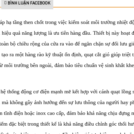
BÌNH LUẬN FACEBOOK
háp hạ tầng then chốt trong việc kiểm soát môi trường nhiệt đ
ì hiệu quả năng lượng là ưu tiên hàng đầu. Thiết bị này hoạt
toàn bộ chiều rộng của cửa ra vào để ngăn chặn sự đối lưu gi
ạo ra một hàng rào kỹ thuật ổn định, quạt cắt gió giúp triệt 
 từ môi trường bên ngoài, đảm bảo tiêu chuẩn vệ sinh khắt
bị hệ thống động cơ điện mạnh mẽ kết hợp với cánh quạt lồng s
 đi mà không gây ảnh hưởng đến sự lưu thông của người hay p
sơn tĩnh điện hoặc inox cao cấp, đảm bảo khả năng chịu đựng
Điểm đặc biệt trong thiết kế là khả năng điều chỉnh góc thổi h