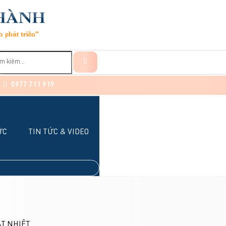
0977 711 919
ỨC
TIN TỨC & VIDEO
ÁT NHIỆT