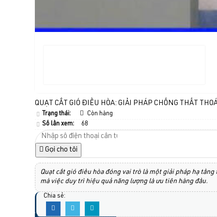
QUẠT CẮT GIÓ ĐIỀU HÒA: GIẢI PHÁP CHỐNG THẤT THO
Trạng thái:
Còn hàng
Số lần xem:
68
Gọi cho tôi
Quạt cắt gió điều hòa đóng vai trò là một giải pháp hạ tầng
mà việc duy trì hiệu quả năng lượng là ưu tiên hàng đầu.
Chia sẻ: