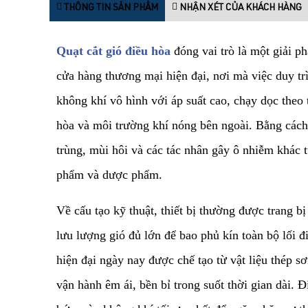
THÔNG TIN SẢN PHẨM
NHẬN XÉT CỦA KHÁCH HÀNG
Quạt cắt gió điều hòa
đóng vai trò là một giải p
cửa hàng thương mại hiện đại, nơi mà việc duy tr
không khí vô hình với áp suất cao, chạy dọc theo 
hòa và môi trường khí nóng bên ngoài. Bằng cách t
trùng, mùi hôi và các tác nhân gây ô nhiễm khác
phẩm và dược phẩm.
​Về cấu tạo kỹ thuật, thiết bị thường được trang 
lưu lượng gió đủ lớn để bao phủ kín toàn bộ lối
hiện đại ngày nay được chế tạo từ vật liệu thép 
vận hành êm ái, bền bỉ trong suốt thời gian dài. 