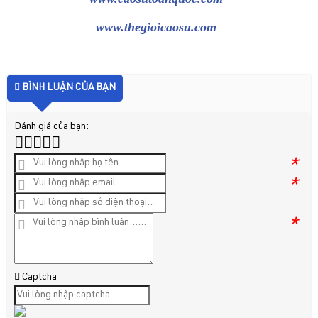
www.thegioicaosu.com
BÌNH LUẬN CỦA BẠN
Đánh giá của bạn:
*
*
*
Captcha