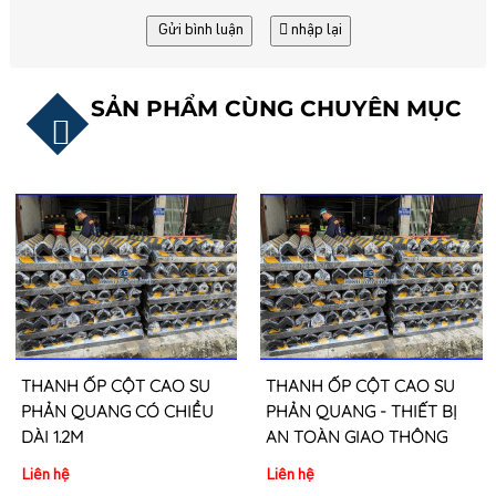
Gửi bình luận
nhập lại
SẢN PHẨM CÙNG CHUYÊN MỤC
THANH ỐP CỘT CAO SU
THANH ỐP CỘT CAO SU
PHẢN QUANG CÓ CHIỀU
PHẢN QUANG - THIẾT BỊ
DÀI 1.2M
AN TOÀN GIAO THÔNG
Liên hệ
Liên hệ