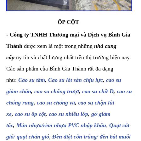
ỐP CỘT
-
Công ty TNHH Thương mại và Dịch vụ Bình Gia
Thành
được xem là một trong những
nhà cung
cấp
uy tín và chất lượng nhất trên thị trường hiện nay.
Các sản phẩm của Bình Gia Thành rất đa dạng
như:
Cao su tấm
,
Cao su lót sàn chịu lực
,
cao su
giảm chấn
,
cao su chống trượt
,
cao su chữ D
,
cao su
chống rung
,
cao su chống va
,
cao su chặn lùi
xe
,
cao su ốp cột
,
cao su nhiều lớp
,
gờ giảm
tốc
,
Màn nhựa/rèm nhựa PVC nhập khẩu
,
Quạt cắt
gió/ quạt chắn gió
,
Đèn diệt côn trùng/ đèn bắt muỗi