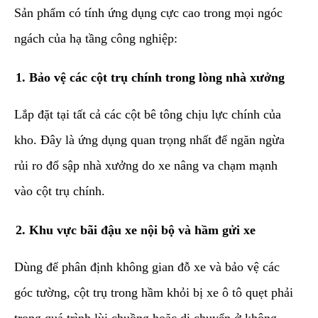
​Sản phẩm có tính ứng dụng cực cao trong mọi ngóc
ngách của hạ tầng công nghiệp:
​1. Bảo vệ các cột trụ chính trong lòng nhà xưởng
​Lắp đặt tại tất cả các cột bê tông chịu lực chính của
kho. Đây là ứng dụng quan trọng nhất để ngăn ngừa
rủi ro đổ sập nhà xưởng do xe nâng va chạm mạnh
vào cột trụ chính.
​2. Khu vực bãi đậu xe nội bộ và hầm gửi xe
​Dùng để phân định không gian đỗ xe và bảo vệ các
góc tường, cột trụ trong hầm khỏi bị xe ô tô quẹt phải
trong quá trình lùi chuồng hoặc di chuyển ở không