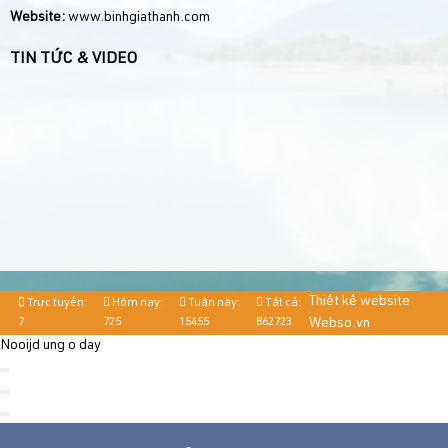
Website:
www.binhgiathanh.com
TIN TỨC & VIDEO
Thiết kế website
Trực tuyến:
Hôm nay:
Tuần này:
Tất cả:
7
725
15455
862723
Webso.vn
Nooijd ung o day