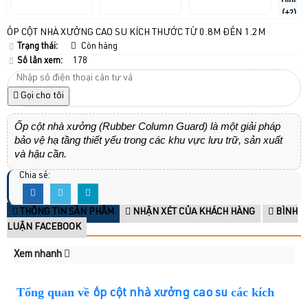
Hình
(+2)
ỐP CỘT NHÀ XƯỞNG CAO SU KÍCH THƯỚC TỪ 0.8M ĐẾN 1.2M
Trạng thái:
Còn hàng
Số lần xem:
178
Gọi cho tôi
​Ốp cột nhà xưởng (Rubber Column Guard) là một giải pháp
bảo vệ hạ tầng thiết yếu trong các khu vực lưu trữ, sản xuất
và hậu cần.
Chia sẻ:
THÔNG TIN SẢN PHẨM
NHẬN XÉT CỦA KHÁCH HÀNG
BÌNH
LUẬN FACEBOOK
Xem nhanh
Tổng quan về
các kích
ốp cột nhà xưởng cao su