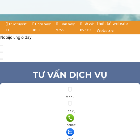
Thiết kế website
Trực tuyến:
Hôm nay:
Tuần này:
Tất cả:
11
3813
9765
857033
Webso.vn
Nooijd ung o day
TƯ VẤN DỊCH VỤ
Họ và tên
(*)
Menu
Số điện thoại
(*)
Địa chỉ
Dịch vụ
Đăng ký tư vấn
Hotline
TƯ VẤN DỊCH VỤ
Zalo