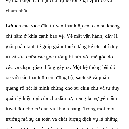
vệ toàn diện hai mặt của trụ bê tông tại vị trí dễ va
chạm nhất.
​Lợi ích của việc đầu tư vào thanh ốp cột cao su không
chỉ nằm ở khía cạnh bảo vệ. Về mặt vận hành, đây là
giải pháp kinh tế giúp giảm thiểu đáng kể chi phí duy
tu và sửa chữa các góc tường bị nứt vỡ, mẻ góc do
các va chạm giao thông gây ra. Một hệ thống bãi đỗ
xe với các thanh ốp cột đồng bộ, sạch sẽ và phản
quang rõ nét là minh chứng cho sự chỉn chu và tư duy
quản lý hiện đại của chủ đầu tư, mang lại sự yên tâm
tuyệt đối cho cư dân và khách hàng. Trong một môi
trường mà sự an toàn và chất lượng dịch vụ là những