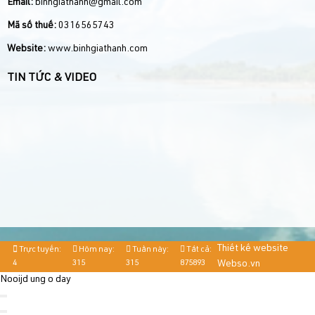
Email:
binhgiathanh@gmail.com
Mã số thuế:
0316565743
Website:
www.binhgiathanh.com
TIN TỨC & VIDEO
Thiết kế website
Trực tuyến:
Hôm nay:
Tuần này:
Tất cả:
4
315
315
875893
Webso.vn
Nooijd ung o day