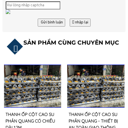
Gửi bình luận
nhập lại
SẢN PHẨM CÙNG CHUYÊN MỤC
THANH ỐP CỘT CAO SU
THANH ỐP CỘT CAO SU
PHẢN QUANG CÓ CHIỀU
PHẢN QUANG - THIẾT BỊ
DÀI 1.2M
AN TOÀN GIAO THÔNG