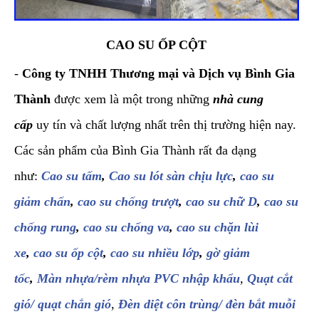
CAO SU ỐP CỘT
-
Công ty TNHH Thương mại và Dịch vụ Bình Gia
Thành
được xem là một trong những
nhà cung
cấp
uy tín và chất lượng nhất trên thị trường hiện nay.
Các sản phẩm của Bình Gia Thành rất đa dạng
như:
Cao su tấm
,
Cao su lót sàn chịu lực
,
cao su
giảm chấn
,
cao su chống trượt
,
cao su chữ D
,
cao su
chống rung
,
cao su chống va
,
cao su chặn lùi
xe
,
cao su ốp cột
,
cao su nhiều lớp
,
gờ giảm
tốc
,
Màn nhựa/rèm nhựa PVC nhập khẩu
,
Quạt cắt
gió/ quạt chắn gió
,
Đèn diệt côn trùng/ đèn bắt muỗi