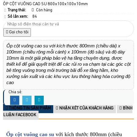
ỐP CỘT VUÔNG CAO SU 800x100x100x10mm
Trạng thái:
Còn hàng
Số lần xem:
84
Gọi cho tôi
Ốp cột vuông cao su với kích thước 800mm (chiều dài) x
100mm (chiều rộng mỗi cánh) x 100mm (độ sâu) và độ dày
10mm là một giải pháp bảo vệ hạ tầng chuyên dụng, được
thiết kế để giải quyết triệt để các rủi ro va chạm tại các góc cột
bê tông vuông trong môi trường bãi đỗ xe tầng hầm, kho
xưởng sản xuất và các khu vực lưu thông hàng hóa cường độ
cao
Chia sẻ:
THÔNG TIN SẢN PHẨM
NHẬN XÉT CỦA KHÁCH HÀNG
BÌNH
LUẬN FACEBOOK
Ốp cột vuông cao su
với kích thước 800mm (chiều