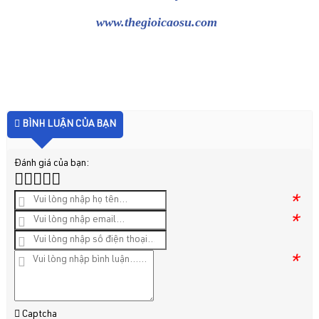
www.thegioicaosu.com
BÌNH LUẬN CỦA BẠN
Đánh giá của bạn:
*
*
*
Captcha