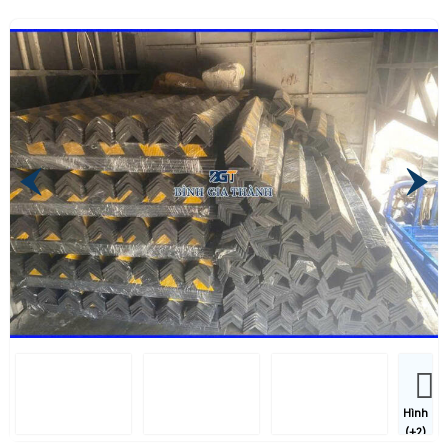
Hình
(+2)