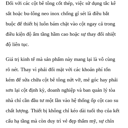
Đối với các cột bê tông cốt thép, việc sử dụng tắc kê
sắt hoặc bu-lông neo inox chống gỉ sét là điều bắt
buộc để thiết bị luôn bám chặt vào cột ngay cả trong
điều kiện độ ẩm tầng hầm cao hoặc sự thay đổi nhiệt
độ liên tục.
​Giá trị kinh tế mà sản phẩm này mang lại là vô cùng
rõ nét. Thay vì phải đối mặt với các khoản phí tốn
kém để sửa chữa cột bê tông nứt vỡ, mẻ góc hay phải
sơn lại cột định kỳ, doanh nghiệp và ban quản lý tòa
nhà chỉ cần đầu tư một lần vào hệ thống ốp cột cao su
chất lượng. Thiết bị không chỉ kéo dài tuổi thọ của kết
cấu hạ tầng mà còn duy trì vẻ đẹp thẩm mỹ, sự chỉn