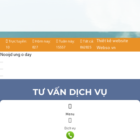
Thiết kế website
Trực tuyến:
Hôm nay:
Tuần này:
Tất cả:
10
827
15557
862825
Webso.vn
Nooijd ung o day
TƯ VẤN DỊCH VỤ
Họ và tên
(*)
Menu
Số điện thoại
(*)
Địa chỉ
Dịch vụ
Đăng ký tư vấn