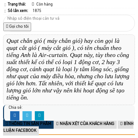
Trạng thái:
Còn hàng
Số lần xem:
1875
Gọi cho tôi
Quạt chắn gió ( máy chắn gió) hay còn gọi là
quạt cắt gió ( máy cắt gió ), có tên chuẩn theo
tiếng Anh là Air-curtain. Quạt này, tùy theo công
suất thiết kế có thể có loại 1 động cơ, 2 hay 3
động cơ, cánh quạt là loại ly tâm lồng sóc, giống
như quạt của máy điều hòa, nhưng cho lưu lượng
gió lớn hơn. Tất nhiên, với thiết kế quạt có lưu
lượng gió lớn như vậy nên khi hoạt động sẽ tạo
tiếng ồn.
Chia sẻ:
THÔNG TIN SẢN PHẨM
NHẬN XÉT CỦA KHÁCH HÀNG
BÌNH
LUẬN FACEBOOK