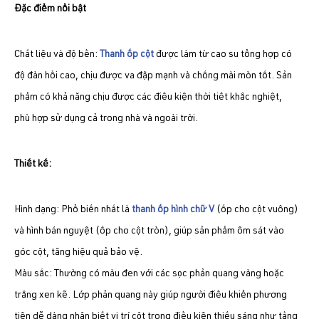
​Đặc điểm nổi bật
​Chất liệu và độ bền:
Thanh ốp cột
được làm từ cao su tổng hợp có
độ đàn hồi cao, chịu được va đập mạnh và chống mài mòn tốt. Sản
phẩm có khả năng chịu được các điều kiện thời tiết khắc nghiệt,
phù hợp sử dụng cả trong nhà và ngoài trời.
​Thiết kế:
​Hình dạng: Phổ biến nhất là
thanh ốp hình chữ V
(ốp cho cột vuông)
và hình bán nguyệt (ốp cho cột tròn), giúp sản phẩm ôm sát vào
góc cột, tăng hiệu quả bảo vệ.
​Màu sắc: Thường có màu đen với các sọc phản quang vàng hoặc
trắng xen kẽ. Lớp phản quang này giúp người điều khiển phương
tiện dễ dàng nhận biết vị trí cột trong điều kiện thiếu sáng như tầng