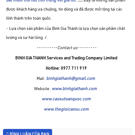
bắt muỗi thu hút côn trùng với giá tốt
.
....
Đây là những sản phẩm
được khách hàng ưa chuộng, tin dùng và đã được mở rộng tại các
tỉnh thành trên toàn quốc.
- Lựa chọn sản phẩm của Bình Gia Thành là lựa chọn sản phẩm chất
lượng và sự hài lòng ./.
----------Contact us---------
BINH GIA THANH Services and Trading Company Limited
Hotline: 0977 711 919
Mail:
binhgiathanh@gmail.com
Website:
www.binhgiathanh.com
www.caosutoanquoc.com
www.thegioicaosu.com
BÌNH LUẬN CỦA BẠN