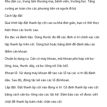
​Khu dân cư, trung tâm thương mại, bệnh viện, trường học: Tăng
cường an toàn cho các phương tiện và người đi bộ.
​Cách lắp đặt
​Quá trình lắp đặt thanh ốp cột cao su khá đơn giản, bạn có thể thực
hiện theo các bước sau:
​Đo đạc và đánh dấu: Dùng thước đo để xác định vị trí chính xác cần
lắp thanh ốp trên cột. Dùng bút hoặc băng dính để đánh dấu các
điểm cần khoan.
​Chuẩn bị dụng cụ: Cần có máy khoan, mũi khoan phù hợp với bu-
lông, búa, thước dây, và bu-lông nở (tắc kê).
​Khoan lỗ: Sử dụng máy khoan để tạo các lỗ tại các vị trí đã đánh
dấu. Sau đó, đóng tắc kê vào các lỗ đã khoan.
​Lắp đặt: Đặt thanh ốp cột vào đúng vị trí. Cố định thanh ốp vào cột
bằng cách vặn bu-lông vào các tắc kê. Đảm bảo các vít được siết
chặt để thanh ốp bám chắc chắn vào cột.