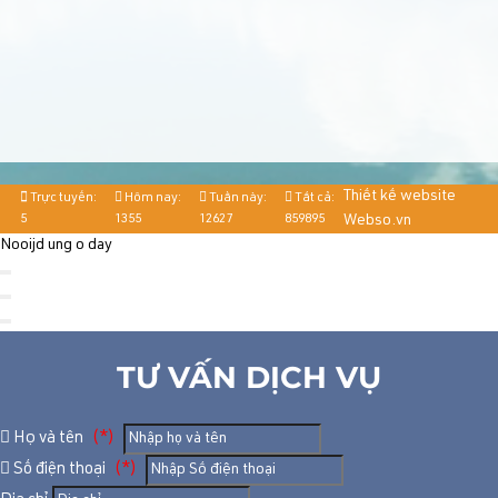
Thiết kế website
Trực tuyến:
Hôm nay:
Tuần này:
Tất cả:
5
1355
12627
859895
Webso.vn
Nooijd ung o day
TƯ VẤN DỊCH VỤ
Họ và tên
(*)
Số điện thoại
(*)