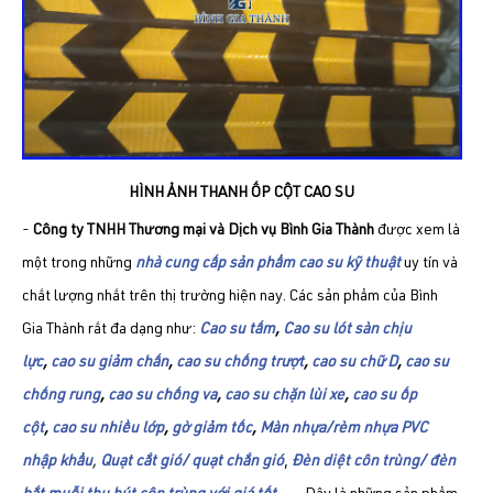
HÌNH ẢNH THANH ỐP CỘT CAO SU
-
Công ty TNHH Thương mại và Dịch vụ Bình Gia Thành
được xem là
một trong những
nhà cung cấp sản phẩm cao su kỹ thuật
uy tín và
chất lượng nhất trên thị trường hiện nay. Các sản phẩm của Bình
Gia Thành rất đa dạng như:
Cao su tấm
,
Cao su lót sàn chịu
lực
,
cao su giảm chấn
,
cao su chống trượt
,
cao su chữ D
,
cao su
chống rung
,
cao su chống va
,
cao su chặn lùi xe
,
cao su ốp
cột
,
cao su nhiều lớp
,
gờ giảm tốc
,
Màn nhựa/rèm nhựa PVC
nhập khẩu
,
Quạt cắt gió/ quạt chắn gió
,
Đèn diệt côn trùng/ đèn