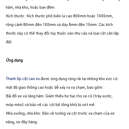
hầm, nhà kho, hoặc ban đêm.
​Kích thước: Kích thước phổ biến là cao 800mm hoặc 1000mm,
rộng cánh 80mm đến 100mm và dày 8mm đến 10mm. Các kích
thước này có thể thay đổi tùy thuộc vào nhu cầu và loại cột cần lắp
đặt.
​Ứng dụng
​Thanh ốp cột cao su
được ứng dụng rộng rãi tại những khu vực có
mật độ giao thông cao hoặc dễ xảy ra va chạm, bao gồm:
​Bãi đỗ xe và tầng hầm: Giảm thiểu hư hại cho xe cộ (trầy xước,
móp méo) và bảo vệ các cột bê tông khỏi bị sứt mẻ.
​Nhà xưởng, nhà kho: Bảo vệ tường và cột trước va chạm của xe
nâng, xe đẩy hàng.