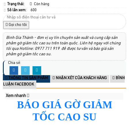
Trạng thái:
Còn hàng
Số lần xem:
600
Gọi cho tôi
Bình Gia Thành - đơn vị uy tín chuyên sản xuất và cung cấp sản
phẩm gờ giảm tốc cao su trên toàn quốc. Liên hệ ngay với chúng
tôi qua Hotline: 0977 711 919 để được tư vấn và báo giá sản
phẩm gờ giảm tốc cao su.
Chia sẻ:
THÔNG TIN SẢN PHẨM
NHẬN XÉT CỦA KHÁCH HÀNG
BÌNH
LUẬN FACEBOOK
Xem nhanh
BÁO GIÁ GỜ GIẢM
TỐC CAO SU