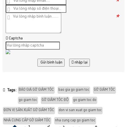
*
*
Captcha
Gửi bình luận
nhập lại
BÁO GIÁ GỜ GIẢM TỐC
bao gia go giam toc
GỜ GIẢM TỐC
Tags:
go giam toc
GỜ GIẢM TỐC ĐỘ
go giam toc do
ĐƠN VỊ SẢN XUẤT GỜ GIẢM TỐC
don vi san xuat go giam toc
NHÀ CUNG CẤP GỜ GIẢM TÓC
nha cung cap go giam toc