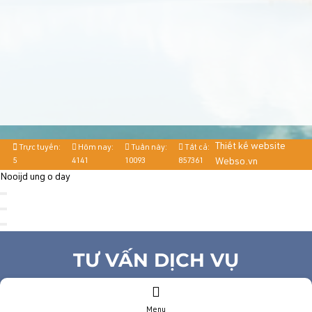
Thiết kế website
Trực tuyến:
Hôm nay:
Tuần này:
Tất cả:
5
4141
10093
857361
Webso.vn
Nooijd ung o day
TƯ VẤN DỊCH VỤ
Họ và tên
(*)
Menu