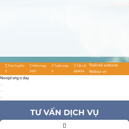
Thiết kế website
Trực tuyến:
Hôm nay:
Tuần này:
Tất cả:
3
3501
0
869456
Webso.vn
Nooijd ung o day
TƯ VẤN DỊCH VỤ
Họ và tên
(*)