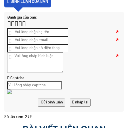
BÌNH LUẬN CỦA BẠN
Đánh giá của bạn:
*
*
*
Captcha
Gửi bình luận
nhập lại
Số lần xem: 299