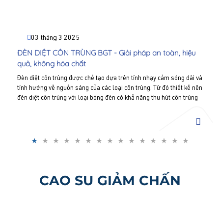
03 tháng 3 2025
ĐÈN DIỆT CÔN TRÙNG BGT - Giải pháp an toàn, hiệu
quả, không hóa chất
Đèn diệt côn trùng được chế tạo dựa trên tính nhạy cảm sóng dài và
tính hướng về nguồn sáng của các loại côn trùng. Từ đó thiết kế nên
đèn diệt côn trùng với loại bóng đèn có khả năng thu hút côn trùng
bay đến bằng ánh sáng cực tím phát ra từ bóng đèn. Liên hệ Bình
Gia Thành - Hotline: 0977 711 919 để được tư vấn và báo giá.
CAO SU GIẢM CHẤN