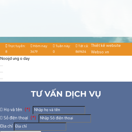
Thiết kế website
Trực tuyến:
Hôm nay:
Tuần này:
Tất cả:
8
3679
0
869634
Webso.vn
Nooijd ung o day
TƯ VẤN DỊCH VỤ
Họ và tên
(*)
Số điện thoại
(*)
Địa chỉ