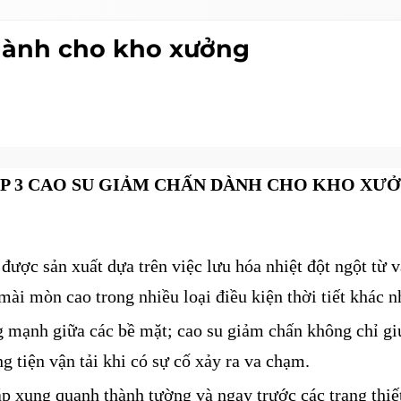
dành cho kho xưởng
P 3 CAO SU GIẢM CHẤN DÀNH CHO KHO XƯ
được sản xuất dựa trên việc lưu hóa nhiệt đột ngột từ v
mài mòn cao trong nhiều loại điều kiện thời tiết khác n
ộng mạnh giữa các bề mặt; cao su giảm chấn không chỉ g
 tiện vận tải khi có sự cố xảy ra va chạm.
p xung quanh thành tường và ngay trước các trang thiế