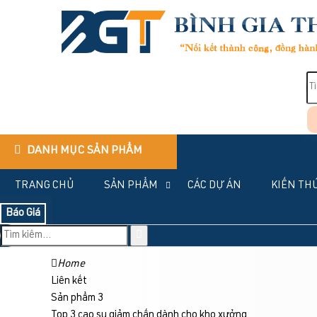
DANH MỤC SẢN PHẨM
TRANG CHỦ
SẢN PHẨM
CÁC DỰ ÁN
KIẾN TH
Báo Giá
Home
Liên kết
Sản phẩm 3
Top 3 cao su giảm chấn dành cho kho xưởng